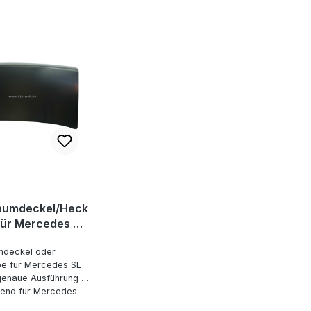
raumdeckel/Heck
für Mercedes SL
mdeckel oder
e für Mercedes SL
enaue Ausführung in
send für Mercedes
107) 2.8-5.6