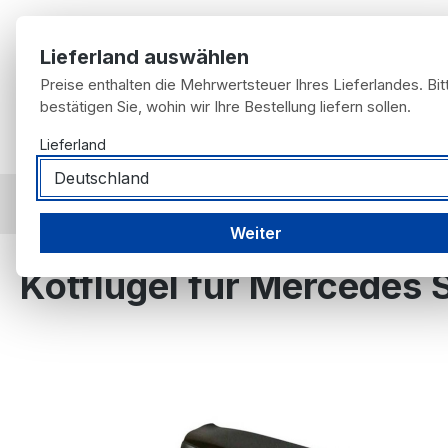
m Hauptinhalt springen
Zur Suche springen
Zur Hauptnavigation springen
Lieferland auswählen
Preise enthalten die Mehrwertsteuer Ihres Lieferlandes. Bit
bestätigen Sie, wohin wir Ihre Bestellung liefern sollen.
Home
Lieferland
Möbel für Fans
Fahrzeugangebot
nach F
nach Fahrzeug
Mercedes-Benz
R107
Weiter
Kotflügel für Mercedes S
Bildergalerie überspringen