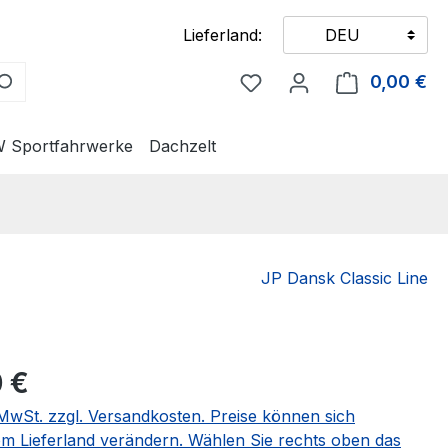
Lieferland:
DEU
Du hast 0 Produkte auf
0,00 €
Wa
 Sportfahrwerke
Dachzelt
JP Dansk Classic Line
eis:
 €
. MwSt. zzgl. Versandkosten. Preise können sich
m Lieferland verändern. Wählen Sie rechts oben das