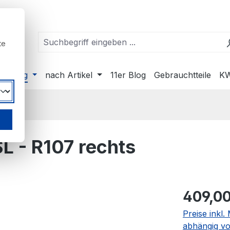
te
ahrzeug
nach Artikel
11er Blog
Gebrauchtteile
KW
L - R107 rechts
Regulärer Pr
409,00
Preise inkl
abhängig vo