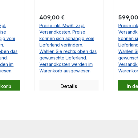
u haben,
Falls Sie Fragen dazu haben,
05/71-08/
n diese
beantworten wir Ihnen diese
10775018
sehr gerne.
107 750 1
Regulärer Preis:
Regulär
409,00 €
599,00
Falls Sie 
zgl.
Preise inkl. MwSt. zzgl.
Preise ink
beantwort
ise
Versandkosten. Preise
Versandk
sehr gern
gig vom
können sich abhängig vom
können s
n.
Lieferland verändern.
Lieferlan
oben das
Wählen Sie rechts oben das
Wählen S
and.
gewünschte Lieferland.
gewünscht
den im
Versandkosten werden im
Versandk
iesen.
Warenkorb ausgewiesen.
Warenkor
nkorb
Details
In d