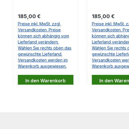
Fragen dazu haben,
Falls Sie Fragen daz
beantworten wir Ihnen diese
beantworten wir Ihne
sehr gerne.
sehr gerne.
Regulärer Preis:
Regulärer Preis:
185,00 €
185,00 €
Preise inkl. MwSt. zzgl.
Preise inkl. MwSt. z
Versandkosten. Preise
Versandkosten. Pre
können sich abhängig vom
können sich abhän
Lieferland verändern.
Lieferland veränder
Wählen Sie rechts oben das
Wählen Sie rechts 
gewünschte Lieferland.
gewünschte Lieferl
Versandkosten werden im
Versandkosten wer
Warenkorb ausgewiesen.
Warenkorb ausgew
In den Warenkorb
In den Ware