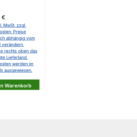
89 OE-Nr.
75, A1077501875,
875, A107 750 1875
er Preis:
 €
Fragen dazu haben,
l. MwSt. zzgl.
en wir Ihnen diese
osten. Preise
e.
ich abhängig vom
d verändern.
ie rechts oben das
e Lieferland.
osten werden im
b ausgewiesen.
en Warenkorb