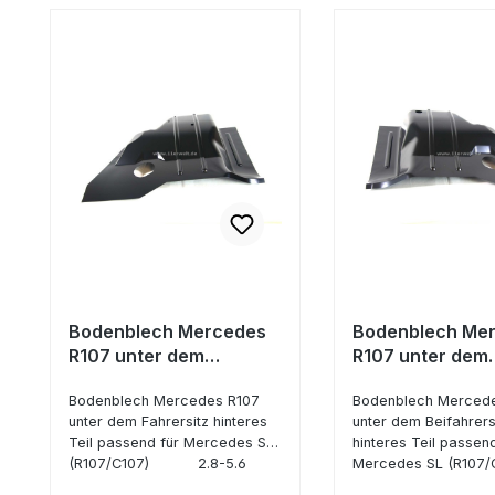
Bodenblech Mercedes
Bodenblech Me
R107 unter dem
R107 unter dem
Fahrersitz hinteres Teil
Beifahrersitz hi
Bodenblech Mercedes R107
Bodenblech Merced
Teil
unter dem Fahrersitz hinteres
unter dem Beifahrers
Teil passend für Mercedes SL
hinteres Teil passend
(R107/C107) 2.8-5.6
Mercedes SL (R1
05/71-12/89 Falls Sie
2.8-5.6 05/71