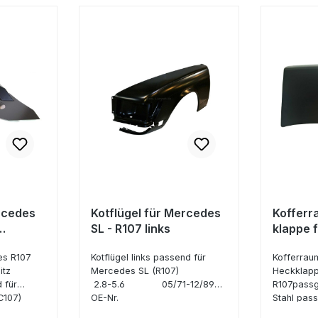
rcedes
Kotflügel für Mercedes
Koffer
SL - R107 links
klappe 
nteres
- R107
es R107
Kotflügel links passend für
Kofferrau
itz
Mercedes SL (R107)
Heckklapp
 für
2.8-5.6 05/71-12/89
R107passg
07/C107)
OE-Nr.
Stahl pas
-12/89
1078800918 / A1078800918
SL (R