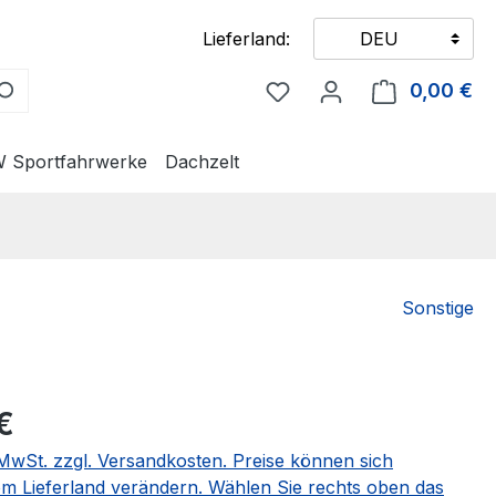
Lieferland:
DEU
Du hast 0 Produkte auf
0,00 €
Wa
 Sportfahrwerke
Dachzelt
Sonstige
eis:
€
. MwSt. zzgl. Versandkosten. Preise können sich
m Lieferland verändern. Wählen Sie rechts oben das