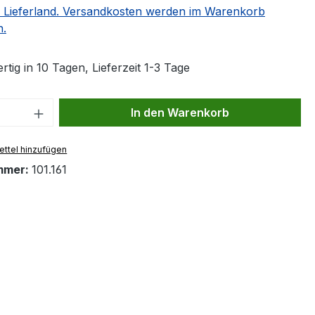
 Lieferland. Versandkosten werden im Warenkorb
n.
tig in 10 Tagen, Lieferzeit 1-3 Tage
 Anzahl: Gib den gewünschten Wert ein 
In den Warenkorb
ttel hinzufügen
mmer:
101.161