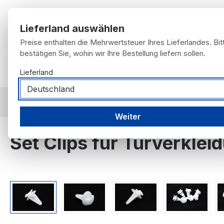
m Hauptinhalt springen
Zur Suche springen
Zur Hauptnavigation springen
Lieferland auswählen
Preise enthalten die Mehrwertsteuer Ihres Lieferlandes. Bit
bestätigen Sie, wohin wir Ihre Bestellung liefern sollen.
Home
Lieferland
Möbel für Fans
Fahrzeugangebot
nach F
nach Artikel
Karosserieteile
Weiter
Set Clips für Türverkle
Bildergalerie überspringen