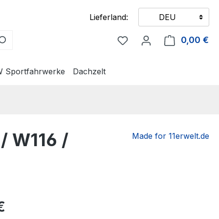
Lieferland:
DEU
Du hast 0 Produkte auf
0,00 €
Wa
 Sportfahrwerke
Dachzelt
 / W116 /
Made for 11erwelt.de
eis:
€