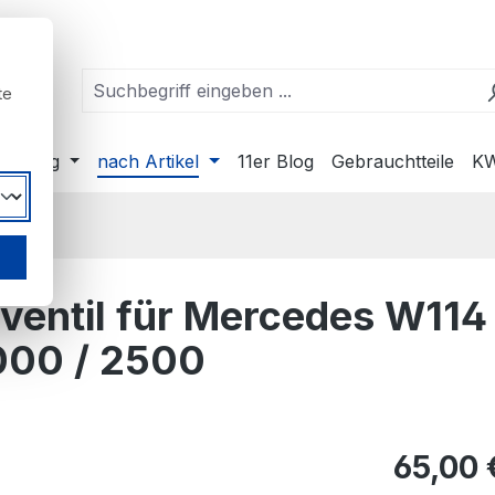
te
ahrzeug
nach Artikel
11er Blog
Gebrauchtteile
KW
tzventil für Mercedes W114
000 / 2500
Regulärer Pr
65,00 