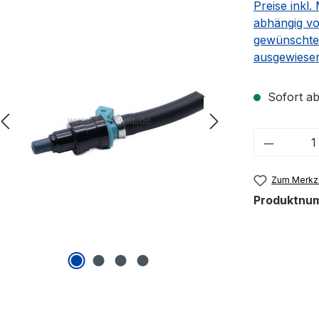
Preise inkl
abhängig vo
gewünschte
ausgewiese
Sofort ab
Produkt
Zum Merkze
Produktnu