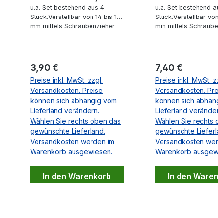
u.a. Set bestehend aus 4
u.a. Set bestehend a
Stück.Verstellbar von 14 bis 16
Stück.Verstellbar von
mm mittels Schraubenzieher
mm mittels Schraube
oder Schlüssel 7 mm. Diese
oder Schlüssel 7 mm
Schlauchschelle passt z.B.
Schlauchschelle pass
optimal zu allen von uns
optimal zu allen von 
angebotenen Injektoren. Durch
angebotenen Injekto
Regulärer Preis:
Regulärer Preis:
3,90 €
7,40 €
die Konstruktion der Schelle ist
die Konstruktion der 
Preise inkl. MwSt. zzgl.
Preise inkl. MwSt. z
ein gleichmäßiges Anliegen
ein gleichmäßiges A
Versandkosten. Preise
Versandkosten. Pre
gegeben und somit die
gegeben und somit d
Dichtigkeit auch bei
können sich abhängig vom
Dichtigkeit auch bei
können sich abhän
druckführenden Schläuchen
druckführenden Sch
Lieferland verändern.
Lieferland veränder
gewährleistet.
gewährleistet.
Wählen Sie rechts oben das
Wählen Sie rechts 
gewünschte Lieferland.
gewünschte Lieferl
Versandkosten werden im
Versandkosten wer
Warenkorb ausgewiesen.
Warenkorb ausgew
In den Warenkorb
In den Ware