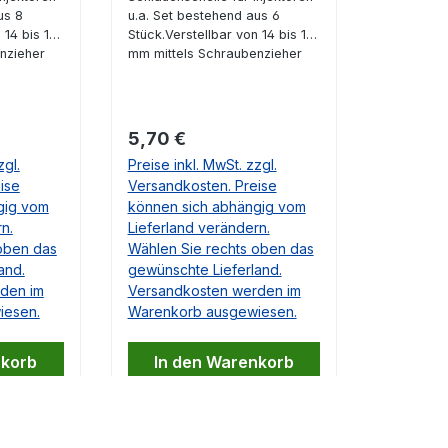
us 8
u.a. Set bestehend aus 6
 14 bis 16
Stück.Verstellbar von 14 bis 16
nzieher
mm mittels Schraubenzieher
. Diese
oder Schlüssel 7 mm. Diese
t z.B.
Schlauchschelle passt z.B.
uns
optimal zu allen von uns
ren. Durch
angebotenen Injektoren. Durch
Regulärer Preis:
5,70 €
Schelle ist
die Konstruktion der Schelle ist
zgl.
Preise inkl. MwSt. zzgl.
nliegen
ein gleichmäßiges Anliegen
ise
Versandkosten. Preise
ie
gegeben und somit die
gig vom
Dichtigkeit auch bei
können sich abhängig vom
läuchen
druckführenden Schläuchen
n.
Lieferland verändern.
gewährleistet.
oben das
Wählen Sie rechts oben das
and.
gewünschte Lieferland.
den im
Versandkosten werden im
iesen.
Warenkorb ausgewiesen.
nkorb
In den Warenkorb