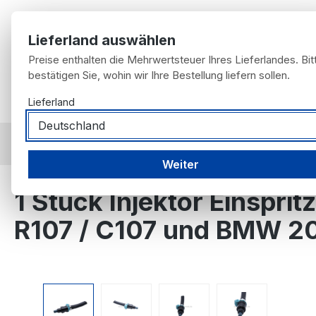
m Hauptinhalt springen
Zur Suche springen
Zur Hauptnavigation springen
Lieferland auswählen
Preise enthalten die Mehrwertsteuer Ihres Lieferlandes. Bit
bestätigen Sie, wohin wir Ihre Bestellung liefern sollen.
Home
Lieferland
Möbel für Fans
Fahrzeugangebot
nach F
nach Artikel
Motorteile
Injektoren
Weiter
1 Stück Injektor Einspri
R107 / C107 und BMW 2
Bildergalerie überspringen