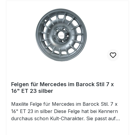
Mittenloch 66,6 mmLochkreis: 5x112 Die
originalen Mittenkappen passen und können
direkt eingesetzt werden. Diese Felgen passen
u.a. für folgende Fahrzeuge: Mercedes TYP 107
(außer 560SL)Mercedes TYP 108Mercedes TYP
109Mercedes TYP110Mercedes TYP111Mercedes
TYP 112Mercedes TYP 113Mercedes TYP
114Mercedes TYP 115Mercedes TYP
116Mercedes TYP 123Mercedes TYP 126
ABBILDUNG ÄHNLICH! (gezeigt wird die Felge in
ET23) Falls Sie Fragen dazu haben, beantworten
Felgen für Mercedes im Barock Stil 7 x
wir Ihnen diese sehr gerne.
16" ET 23 silber
Maxilite Felge für Mercedes im Barock Stil. 7 x
16" ET 23 in silber Diese Felge hat bei Kennern
durchaus schon Kult-Charakter. Sie passt auf
eine Vielzahl von Mercedes Klassikern und aus
unserer Sicht natürlich ganz besonders zum