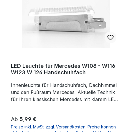
u.a. für folgende Fahrzeuge: Mercedes TYP 107
(außer 560SL)Mercedes TYP 108Mercedes TYP
109Mercedes TYP110Mercedes TYP111Mercedes
TYP 112Mercedes TYP 113Mercedes TYP
114Mercedes TYP 115Mercedes TYP
116Mercedes TYP 123Mercedes TYP 126 Falls
Sie Fragen dazu haben, beantworten wir Ihnen
diese sehr gerne.
LED Leuchte für Mercedes W108 - W116 -
W123 W 126 Handschuhfach
Innenleuchte für Handschuhfach, Dachhimmel
und den Fußraum Mercedes Aktuelle Technik
für Ihren klassischen Mercedes mit klarem LED
Licht. Tauschen Sie diese Lampe einfach gegen
das Original: Ohne Schrauben oder Löten. Die
Regulärer Preis:
Ab
5,99 €
Steckverbinder passen eins zu eins und können
Preise inkl. MwSt. zzgl. Versandkosten. Preise können
direkt umgesetzt werden. Ersetzt Original Teil