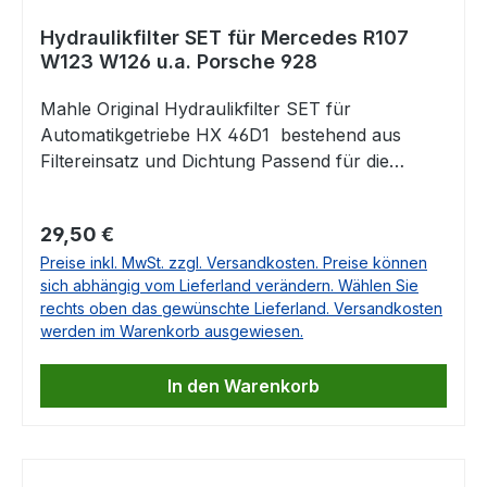
Hydraulikfilter SET für Mercedes R107
W123 W126 u.a. Porsche 928
Mahle Original Hydraulikfilter SET für
Automatikgetriebe HX 46D1 bestehend aus
Filtereinsatz und Dichtung Passend für die
Getriebevarianten 722.300-722.395 für folgende
Fahrzeuge:Mercedes S124Mercedes
Regulärer Preis:
29,50 €
W201Mercedes W202Mercedes S202Mercedes
Preise inkl. MwSt. zzgl. Versandkosten. Preise können
A124Mercedes C123Mercedes C124Mercedes
sich abhängig vom Lieferland verändern. Wählen Sie
W124Mercedes W210Mercedes S210Mercedes
rechts oben das gewünschte Lieferland. Versandkosten
W463Mercedes W126Mercedes W140Mercedes
werden im Warenkorb ausgewiesen.
C126Mercedes C140Mercedes R107Mercedes
R129Mercedes C107Mercedes W123Mercedes
In den Warenkorb
T1/TNMercedes T1Mercedes T2Porsche 928