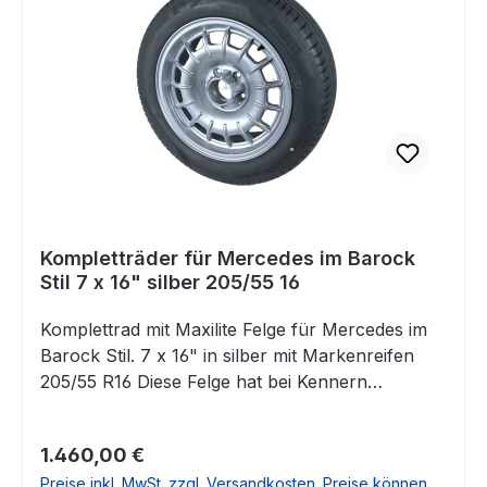
Kompletträder für Mercedes im Barock
Stil 7 x 16" silber 205/55 16
Komplettrad mit Maxilite Felge für Mercedes im
Barock Stil. 7 x 16" in silber mit Markenreifen
205/55 R16 Diese Felge hat bei Kennern
durchaus schon Kult-Charakter. Sie passt auf
eine Vielzahl von Mercedes Klassikern und aus
Regulärer Preis:
1.460,00 €
unserer Sicht natürlich ganz besonders zum
Preise inkl. MwSt. zzgl. Versandkosten. Preise können
R107.Auf den Bildern ist das Komplettrad auf