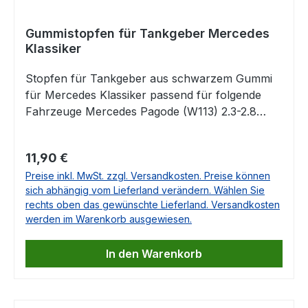
124Mercedes TYP 126 Falls Sie Fragen dazu
haben, beantworten wir Ihnen diese sehr gerne.
Gummistopfen für Tankgeber Mercedes
Klassiker
Stopfen für Tankgeber aus schwarzem Gummi
für Mercedes Klassiker passend für folgende
Fahrzeuge Mercedes Pagode (W113) 2.3-2.8
01/63-03/71Mercedes S (W108/109) 2.5-6.3
01/66-08/72Mercedes /8 (W114) 2.3-2.8 01/68-
Regulärer Preis:
11,90 €
11/76Mercedes /8 (W115) 2.0-3.0 (incl. D) 01/68-
Preise inkl. MwSt. zzgl. Versandkosten. Preise können
01/77Mercedes S (W116) 2.8-6.8 08/72-
sich abhängig vom Lieferland verändern. Wählen Sie
07/80Mercedes SL (R107) 2.8-5.6 05/71-
rechts oben das gewünschte Lieferland. Versandkosten
08/89Mercedes SLC (C107) 2.8-5.0 01/72-
werden im Warenkorb ausgewiesen.
09/81Mercedes 123 (W123) 2.0-3.0 (incl. D)
01/76-12/85 OE-Nummer: 1109870145,
In den Warenkorb
A1109870145, 1239870145, A1239870145,
1269870145, A1269870145 Falls Sie Fragen dazu
haben, beantworten wir Ihnen diese sehr gerne.