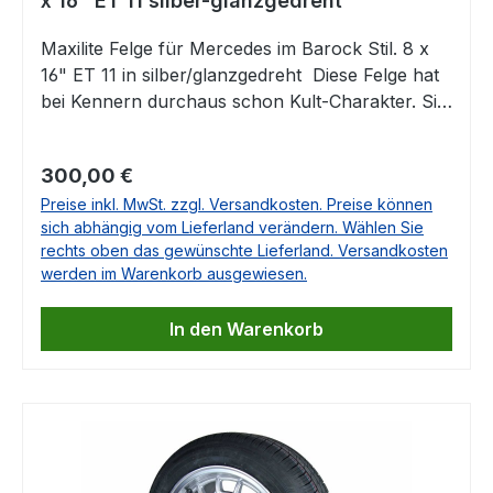
x 16" ET 11 silber-glanzgedreht
Maxilite Felge für Mercedes im Barock Stil. 8 x
16" ET 11 in silber/glanzgedreht Diese Felge hat
bei Kennern durchaus schon Kult-Charakter. Sie
passt auf eine Vielzahl von Mercedes Klassikern
und aus unserer Sicht natürlich ganz besonders
Regulärer Preis:
300,00 €
zum R107. Enthalten ist jeweils das
Preise inkl. MwSt. zzgl. Versandkosten. Preise können
entsprechende Gutachten. Die Lieferung erfolgt
sich abhängig vom Lieferland verändern. Wählen Sie
OHNE Nabendeckel und ohne Radschrauben
rechts oben das gewünschte Lieferland. Versandkosten
Die passenden Nabendeckel finden Sie unten
werden im Warenkorb ausgewiesen.
auf dieser Seite als Zubehör. Technische Daten:
Größe: 8 x 16", ET 11 mm Mittenloch 66,6
In den Warenkorb
mmLochkreis: 5x112 Die originalen Mittenkappen
passen und können direkt eingesetzt werden.
Diese Felgen passen u.a. für folgende
Fahrzeuge: Mercedes TYP 107 (außer
560SL)Mercedes TYP 108Mercedes TYP
109Mercedes TYP110Mercedes TYP111Mercedes