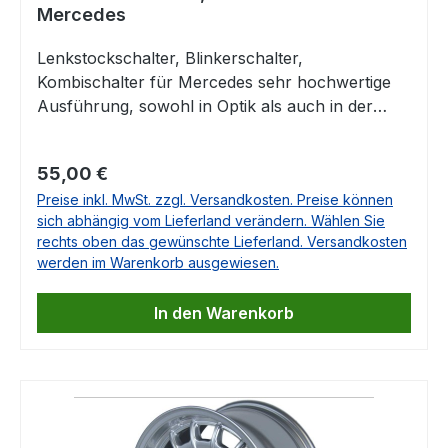
Mercedes
Lenkstockschalter, Blinkerschalter,
Kombischalter für Mercedes sehr hochwertige
Ausführung, sowohl in Optik als auch in der
Haptik kaum vom Original zu unterscheiden.14
poliger Anschluß, passt plug & play an die
Regulärer Preis:
55,00 €
Fahrzeugelektrik. Dieser Lenkstockschalter ist
Preise inkl. MwSt. zzgl. Versandkosten. Preise können
nicht für Fahrzeuge mit Scheibenwischer-
sich abhängig vom Lieferland verändern. Wählen Sie
Intervallfunktion geeignet! Der Kombischalter
rechts oben das gewünschte Lieferland. Versandkosten
passt z.B. in folgende Fahrzeuge:Mercedes
werden im Warenkorb ausgewiesen.
C123Mercedes W123Mercedes S123 Mercedes
W460Mercedes W116Mercedes R107Mercedes
In den Warenkorb
C107