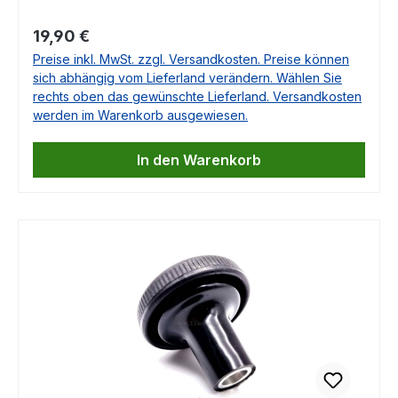
den vorhandenen getauscht werden. Da er über
Regulärer Preis:
19,90 €
ein Gewinde verfügt, ist dies von jedermann
Preise inkl. MwSt. zzgl. Versandkosten. Preise können
ohne Werkzeug auszuführen. Er ersetzt das
sich abhängig vom Lieferland verändern. Wählen Sie
Originalteil 107 420 0095 und passt für
rechts oben das gewünschte Lieferland. Versandkosten
verschiedene Mercedes Modelle zur
werden im Warenkorb ausgewiesen.
Entriegelung der Feststellbremse. Dieses
Ersatzteil wird exklusiv für uns gefertigt und ist
In den Warenkorb
mit "brake release" beschriftet.Passend für
Mercedes W107, R107, C107, W116