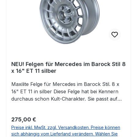
NEU! Felgen für Mercedes im Barock Stil 8
x 16" ET 11 silber
Maxilite Felge für Mercedes im Barock Stil. 8 x
16" ET 11 in silber Diese Felge hat bei Kennern
durchaus schon Kult-Charakter. Sie passt auf
eine Vielzahl von Mercedes Klassikern und aus
unserer Sicht natürlich ganz besonders zum
Regulärer Preis:
275,00 €
R107. Enthalten ist jeweils das entsprechende
Preise inkl. MwSt. zzgl. Versandkosten. Preise können
Gutachten. Die Lieferung erfolgt OHNE
sich abhängig vom Lieferland verändern. Wählen Sie
Nabendeckel und ohne Radschrauben Die