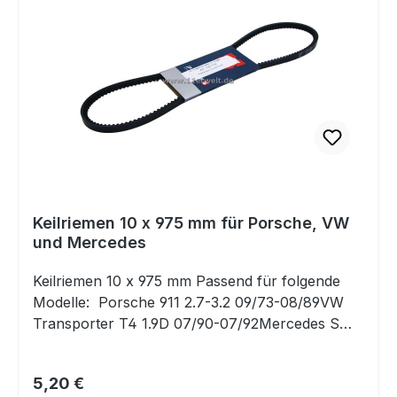
Keilriemen 10 x 975 mm für Porsche, VW
und Mercedes
Keilriemen 10 x 975 mm Passend für folgende
Modelle: Porsche 911 2.7-3.2 09/73-08/89VW
Transporter T4 1.9D 07/90-07/92Mercedes S
(W108/109) 2.8 03/71-08/72Mercedes S (W116)
2.8 08/72-07/80Mercedes 123 (W123) 2.8-3.0
Regulärer Preis:
5,20 €
(incl. D) 02/76-11/85 Ersetzt Originalteil: