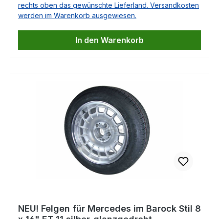
rechts oben das gewünschte Lieferland. Versandkosten
passenden Nabendeckel finden Sie unten auf
werden im Warenkorb ausgewiesen.
dieser Seite als Zubehör. Auch eine Lieferung als
Komplettrad ist möglich! Bitte teilen Sie uns mit,
In den Warenkorb
um welches Fahrzeug es sich handelt und wir
erstellen kurzfristig ein unverbindliches Angebot!
Technische Daten: Größe: 8 x 16", ET 11 mm
Mittenloch 66,6 mmLochkreis: 5x112 Die
originalen Mittenkappen passen und können
direkt eingesetzt werden. Diese Felgen passen
u.a. für folgende Fahrzeuge: Mercedes TYP 107
(außer 560SL)Mercedes TYP 108Mercedes TYP
109Mercedes TYP110Mercedes TYP111Mercedes
TYP 112Mercedes TYP 113Mercedes TYP
114Mercedes TYP 115Mercedes TYP
116Mercedes TYP 123Mercedes TYP 126 Falls
Sie Fragen dazu haben, beantworten wir Ihnen
diese sehr gerne.
NEU! Felgen für Mercedes im Barock Stil 8