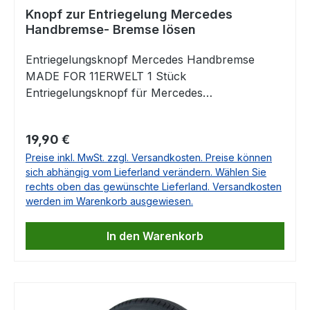
Knopf zur Entriegelung Mercedes
Handbremse- Bremse lösen
Entriegelungsknopf Mercedes Handbremse
MADE FOR 11ERWELT 1 Stück
Entriegelungsknopf für Mercedes
HandbremseDieser Knopf kann einfach gegen
den vorhandenen getauscht werden. Da er über
Regulärer Preis:
19,90 €
ein Gewinde verfügt, ist dies von jedermann
Preise inkl. MwSt. zzgl. Versandkosten. Preise können
ohne Werkzeug auszuführen. Er ersetzt das
sich abhängig vom Lieferland verändern. Wählen Sie
Originalteil 107 420 0095 und passt für
rechts oben das gewünschte Lieferland. Versandkosten
verschiedene Mercedes Modelle zur
werden im Warenkorb ausgewiesen.
Entriegelung der Feststellbremse. Dieses
Ersatzteil wird exklusiv für uns gefertigt und ist
In den Warenkorb
mit "Bremse lösen" beschriftet.Passend für
Mercedes W107, R107, C107, W116