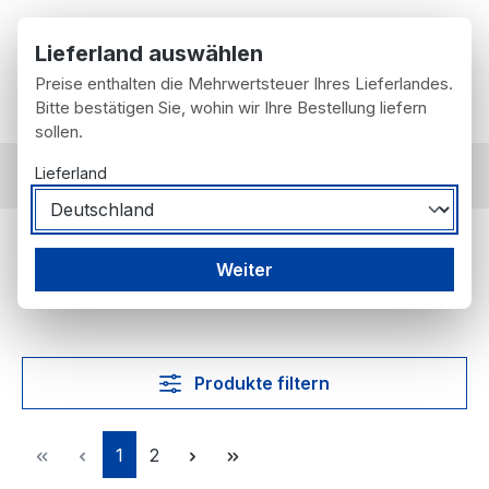
Zum Hauptinhalt springen
Lieferland auswählen
Preise enthalten die Mehrwertsteuer Ihres Lieferlandes.
Du hast 0 Prod
Wa
Bitte bestätigen Sie, wohin wir Ihre Bestellung liefern
sollen.
Lieferland
nach Fahrzeug
Mercedes-Benz
W123
W123
Weiter
Produkte filtern
Seite
Seite
1
2