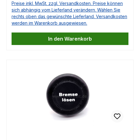
Preise inkl. MwSt. zzgl. Versandkosten. Preise können
9001920050, 90019200550, 0029975892,
sich abhängig vom Lieferland verändern. Wählen Sie
0069973092, 035145271G, A0069973092,
rechts oben das gewünschte Lieferland. Versandkosten
A0079971892, 0029973592, 0029975592,
werden im Warenkorb ausgewiesen.
0039973592, 0079971892, 028903137E,
7753009509
In den Warenkorb