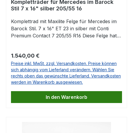
Kompletträder für Mercedes im Barock
diese sehr gerne.
Stil 7 x 16" silber 205/55 16
Komplettrad mit Maxilite Felge für Mercedes im
Barock Stil. 7 x 16" ET 23 in silber mit Conti
Premium Contact 7 205/55 R16 Diese Felge hat
bei Kennern durchaus schon Kult-Charakter. Sie
passt auf eine Vielzahl von Mercedes Klassikern
Regulärer Preis:
1.540,00 €
und aus unserer Sicht natürlich ganz besonders
Preise inkl. MwSt. zzgl. Versandkosten. Preise können
zum R107.Auf den Bildern ist das Komplettrad
sich abhängig vom Lieferland verändern. Wählen Sie
auf einen R107 SL380 montiert. Die Räder sind
rechts oben das gewünschte Lieferland. Versandkosten
komplett montiert und montagefertig gewuchtet.
werden im Warenkorb ausgewiesen.
Enthalten ist jeweils das entsprechende
Gutachten. Die Lieferung erfolgt OHNE
In den Warenkorb
Nabendeckel und ohne Radschrauben.
Technische Daten: Größe: 7 x 16", ET 23 mm
Mittenloch 66,6 mmLochkreis: 5x112 Die
originalen Mittenkappen passen und können
direkt eingesetzt werden. Diese Felgen passen