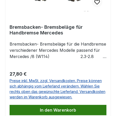
Bremsbacken- Bremsbeläge für
Handbremse Mercedes
Bremsbacken- Bremsbeläge für die Handbremse
verschiedener Mercedes Modelle passend für
Mercedes /8 (W114) 2.3-2.8
01/68-11/76Mercedes /8 (W115)
2.0-3.0 (incl. D) 01/68-01/77Mercedes 123
Regulärer Preis:
27,80 €
(W123) 2.0-3.0 (incl. D) 01/76-
Preise inkl. MwSt. zzgl. Versandkosten. Preise können
12/85Mercedes Heckflosse (W111/112) 2.2-2.3
sich abhängig vom Lieferland verändern. Wählen Sie
08/59-01/68Mercedes S (W116)
rechts oben das gewünschte Lieferland. Versandkosten
2.8-6.9 08/72-
werden im Warenkorb ausgewiesen.
07/80Mercedes SL (R107) 2.8-
5.0 05/71-08/89Mercedes SLC
In den Warenkorb
(C107) 2.8-5.0 01/72-