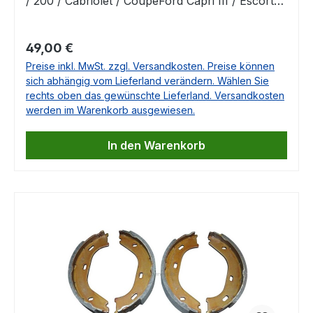
/ 200 / Cabriolet / CoupeFord Capri III / Escort
III / Escort IV / Granada / Orion I / Orion II /
Orion III / Sierra Mercedes W123 / S123 / C124 /
Regulärer Preis:
49,00 €
W124 / S124 / W201 / C123 / A124 / W460 /
Preise inkl. MwSt. zzgl. Versandkosten. Preise können
W463 / W116 / W126 / C126 / R107 / R129 /
sich abhängig vom Lieferland verändern. Wählen Sie
C107OE.-Nr. A0020919701, A1160900050,
rechts oben das gewünschte Lieferland. Versandkosten
A1160910201, A1160900301, 1160900050,
werden im Warenkorb ausgewiesen.
1160900201, 1160900301, 78GB9350AA,
82GB9350AA, 1613157, 6052768, 6106539,
In den Warenkorb
6150295, 113976, 119291, 145047, 7910247034
Falls Sie Fragen dazu haben, beantworten wir
Ihnen diese sehr gerne.