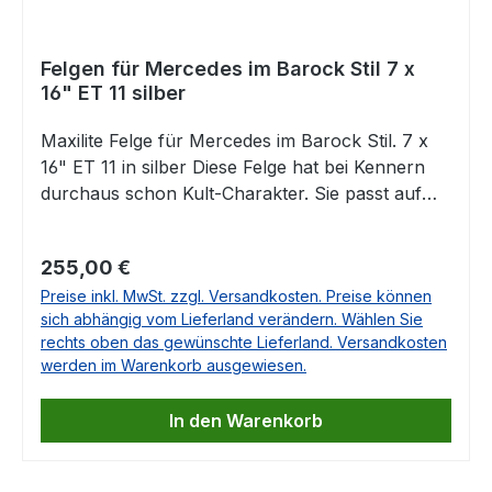
114Mercedes TYP 115Mercedes TYP
116Mercedes TYP 123Mercedes TYP
Felgen für Mercedes im Barock Stil 7 x
124Mercedes TYP 126 Falls Sie Fragen dazu
16" ET 11 silber
haben, beantworten wir Ihnen diese sehr gerne.
Maxilite Felge für Mercedes im Barock Stil. 7 x
16" ET 11 in silber Diese Felge hat bei Kennern
durchaus schon Kult-Charakter. Sie passt auf
eine Vielzahl von Mercedes Klassikern und aus
unserer Sicht natürlich ganz besonders zum
Regulärer Preis:
255,00 €
R107. Enthalten ist jeweils das entsprechende
Preise inkl. MwSt. zzgl. Versandkosten. Preise können
Gutachten. Die Lieferung erfolgt OHNE
sich abhängig vom Lieferland verändern. Wählen Sie
Nabendeckel und ohne Radschrauben Die
rechts oben das gewünschte Lieferland. Versandkosten
passenden Nabendeckel finden Sie unten auf
werden im Warenkorb ausgewiesen.
dieser Seite als Zubehör. Auch eine Lieferung als
Komplettrad ist möglich! Bitte teilen Sie uns mit,
In den Warenkorb
um welches Fahrzeug es sich handelt und wir
erstellen kurzfristig ein unverbindliches Angebot!
Technische Daten: Größe: 7 x 16", ET 11 mm