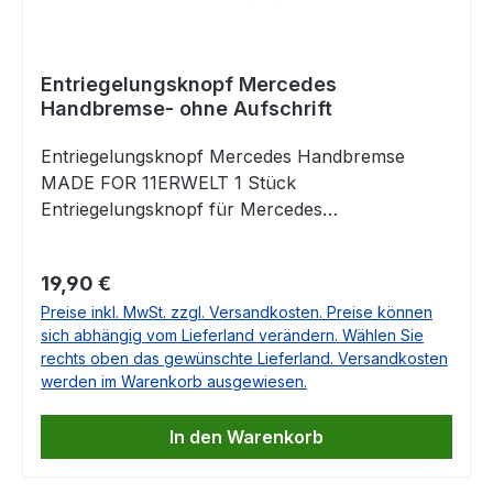
Entriegelungsknopf Mercedes
Handbremse- ohne Aufschrift
Entriegelungsknopf Mercedes Handbremse
MADE FOR 11ERWELT 1 Stück
Entriegelungsknopf für Mercedes
HandbremseDieser Knopf kann einfach gegen
den vorhandenen getauscht werden. Da er über
Regulärer Preis:
19,90 €
ein Gewinde verfügt, ist dies von jedermann
Preise inkl. MwSt. zzgl. Versandkosten. Preise können
ohne Werkzeug auszuführen. Er ersetzt das
sich abhängig vom Lieferland verändern. Wählen Sie
Originalteil 107 420 0095 und passt für
rechts oben das gewünschte Lieferland. Versandkosten
verschiedene Mercedes Modelle zur
werden im Warenkorb ausgewiesen.
Entriegelung der Feststellbremse. Dieses
Ersatzteil wird exklusiv für uns gefertigt und hat
In den Warenkorb
keine Beschriftung!Die Aufschrift auf den
Abbildungen dient nur dem Copyright, der