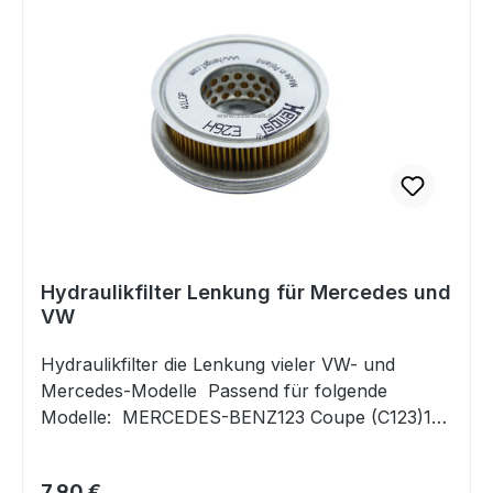
Hydraulikfilter Lenkung für Mercedes und
VW
Hydraulikfilter die Lenkung vieler VW- und
Mercedes-Modelle Passend für folgende
Modelle: MERCEDES-BENZ123 Coupe (C123)123
Stufenheck (W123)123 T-Model (S123)124
Cabriolet (A124)124 Coupe (C124)124
Regulärer Preis:
7,90 €