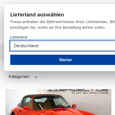
m Hauptinhalt springen
Zur Suche springen
Zur Hauptnavigation springen
Lieferland auswählen
Preise enthalten die Mehrwertsteuer Ihres Lieferlandes. Bit
bestätigen Sie, wohin wir Ihre Bestellung liefern sollen.
Home
Lieferland
Möbel für Fans
Fahrzeugangebot
nach F
11er Blog
Weiter
Kategorien