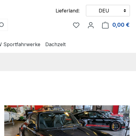
Lieferland:
DEU
Du hast 0 Produkte auf
0,00 €
Wa
 Sportfahrwerke
Dachzelt