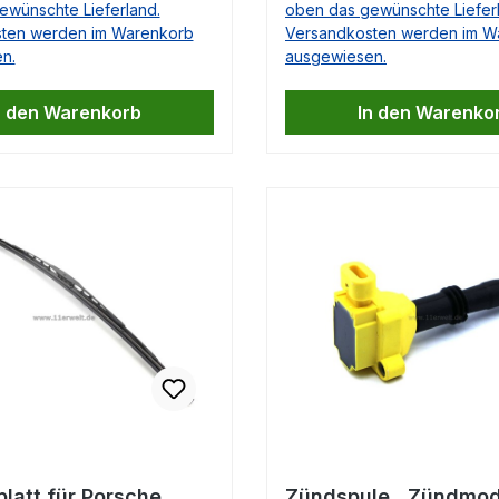
ewünschte Lieferland.
oben das gewünschte Liefer
301, 99760620302997
ten werden im Warenkorb
Versandkosten werden im W
0, 997 606 203 01, 997
n.
ausgewiesen.
2997.606.203.00,
3.01, 997.606.203.02
n den Warenkorb
In den Warenko
 Fragen dazu haben,
en wir Ihnen diese sehr
latt für Porsche
Zündspule , Zündmod