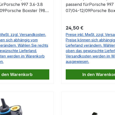
ürPorsche 997 3.6-3.8
passend fürPorsche 997 
09Porsche Boxster (987)
07/04-12/09Porsche Box
1/04-12/11Porsche
2.7-3.4 11/04-12/11Porsc
87) 2.7-3.4 11/05-
Cayman (987) 2.7-3.4 11
 Preis:
Regulärer Preis:
24,50 €
-Nr. 99764220200
06/13 OE.-Nr. 99764220
. MwSt. zzgl. Versandkosten.
Preise inkl. MwSt. zzgl. Vers
nen sich abhängig vom
Preise können sich abhängi
verändern. Wählen Sie rechts
Lieferland verändern. Wählen
ewünschte Lieferland.
oben das gewünschte Liefer
ten werden im Warenkorb
Versandkosten werden im W
n.
ausgewiesen.
n den Warenkorb
In den Warenko