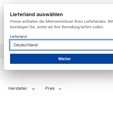
m Hauptinhalt springen
Zur Suche springen
Zur Hauptnavigation springen
Lieferland auswählen
Preise enthalten die Mehrwertsteuer Ihres Lieferlandes. Bit
bestätigen Sie, wohin wir Ihre Bestellung liefern sollen.
Home
Lieferland
Möbel für Fans
Fahrzeugangebot
nach F
nach Fahrzeug
Porsche
987 Boxster
Weiter
987 Boxster
Hersteller
Preis