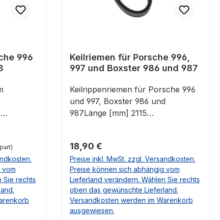
00, 928 803 143 00
sche 996
Keilriemen für Porsche 996,
3
997 und Boxster 986 und 987
um
Keilrippenriemen für Porsche 996
che 996
und 997, Boxster 986 und
-
987Länge [mm] 2115
6 Turbo
mmRippenanzahl 6passend
orsche
fürPORSCHE Boxster 986 09.1996
Regulärer Preis:
18,90 €
3.8
part)
- 12.20042.5, 09.96 - 08.99, 2480
andkosten.
Preise inkl. MwSt. zzgl. Versandkosten.
7 Turbo
ccm, 204 PS2.7, 06.99 - 12.02,
g vom
Preise können sich abhängig vom
sche
2687 ccm, 211 PS2.7, 08.99 -
 Sie rechts
Lieferland verändern. Wählen Sie rechts
-3.2
07.02, 2687 ccm, 220 PS2.7, 07.02
land.
oben das gewünschte Lieferland.
ster
- 12.04, 2687 ccm, 228 PSS 3.2,
arenkorb
Versandkosten werden im Warenkorb
11/04-
08.99 - 07.02, 3179 ccm, 252 PSS
ausgewiesen.
7) 2.7-
3.2, 07.02 - 12.04, 3179 ccm, 260