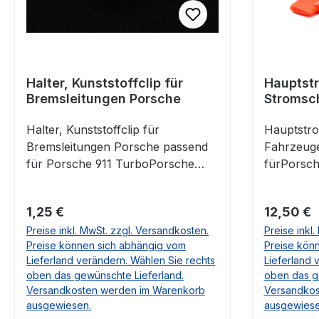
CaymanPo
718 Boxst
Halter, Kunststoffclip für
Hauptst
Bremsleitungen Porsche
Stromsch
Halter, Kunststoffclip für
Hauptstro
Bremsleitungen Porsche passend
Fahrzeuge
für Porsche 911 TurboPorsche
fürPorsche 911 2.0
964Porsche 993Porsche
07/89VW T
996Porsche 997Porsche
01/50-07
Regulärer Preis:
Regulärer
1,25 €
12,50 €
928Porsche Boxster 986Porsche
1.6-2.0 0
Preise inkl. MwSt. zzgl. Versandkosten.
Preise inkl
Boxster 987Porsche Cayman OE
Transporte
Preise können sich abhängig vom
Preise kön
Nr. 99959193040, 999 591 930 40
05/79-07/92
Lieferland verändern. Wählen Sie rechts
Lieferland 
Falls Sie Fragen dazu haben,
04/61-07/
oben das gewünschte Lieferland.
oben das g
beantworten wir Ihnen diese sehr
1.1-1.6 01/
Versandkosten werden im Warenkorb
Versandkos
gerne.
01/65-02/70
ausgewiesen.
ausgewiese
12/88-06/94