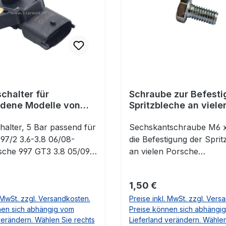
chalter für
Schraube zur Befesti
edene Modelle von
Spritzbleche an viele
 5 bar
Porsche Modellen
halter, 5 Bar passend für
Sechskantschraube M6 x
97/2 3.6-3.8 06/08-
die Befestigung der Spri
che 997 GT3 3.8 05/09-
an vielen Porsche
che 997 Turbo 3.6-3.8
ModellenAußensechskan
12Porsche Boxster II
Stahl 8.8(meist werden 4
 Preis:
Regulärer Preis:
1,50 €
-3.4 08/08-07/10Porsche
pro Seite benötigt)OE-Nr
. MwSt. zzgl. Versandkosten.
Preise inkl. MwSt. zzgl. Vers
 (987) 2.9-3.4 08/08-
99907200501, 999072005
nen sich abhängig vom
Preise können sich abhängi
che Cayenne (9PA) 4.8
072 005 01, 999 072 005
verändern. Wählen Sie rechts
Lieferland verändern. Wählen
10 OE Nr. 99760620300,