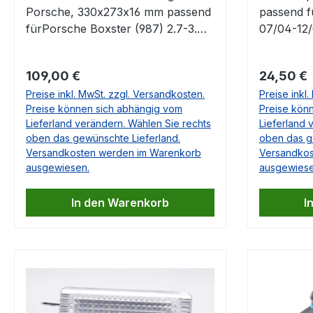
Porsche, 330x273x16 mm passend
passend f
fürPorsche Boxster (987) 2.7-3.4
07/04-12/
11/04-Porsche Cayman (987C)
2.7-3.4 1
2.7-3.4 11/05-Porsche 996 C4S 3.6
Cayman (9
Regulärer Preis:
Regulärer
109,00 €
24,50 €
02/03-08/05Porsche 997 3.6-3.8
06/13 OE.
Preise inkl. MwSt. zzgl. Versandkosten.
Preise inkl
07/04-Porsche GT3-2 3.6 03/06-
Preise können sich abhängig vom
Preise kön
OE-Nr. 99757391102, 99657311103,
Lieferland verändern. Wählen Sie rechts
Lieferland 
99657311102 Falls Sie Fragen dazu
oben das gewünschte Lieferland.
oben das g
haben, beantworten wir Ihnen
Versandkosten werden im Warenkorb
Versandkos
diese sehr gerne.
ausgewiesen.
ausgewiese
In den Warenkorb
I