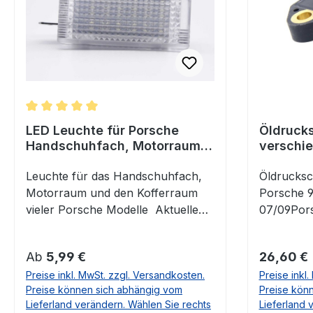
Durchschnittliche Bewertung von 5 von 5 Sternen
LED Leuchte für Porsche
Öldrucks
Handschuhfach, Motorraum
verschi
und Kofferraum
Porsche,
Leuchte für das Handschuhfach,
Öldrucksc
Motorraum und den Kofferraum
Porsche 9
vieler Porsche Modelle Aktuelle
07/09Pors
Technik für Ihren Porsche mit
12/11Pors
klarem LED Licht. vorher nachher
03/06-12/
Regulärer Preis:
Regulärer
Ab
5,99 €
26,60 €
Tauschen Sie diese Lampe einfach
(987) 2.9
Preise inkl. MwSt. zzgl. Versandkosten.
Preise inkl
gegen das Original: Ohne
Cayman II
Preise können sich abhängig vom
Preise kön
Schrauben oder Löten. Die
06/13Pors
Lieferland verändern. Wählen Sie rechts
Lieferland 
Steckverbinder passen eins zu eins
02/07-09/