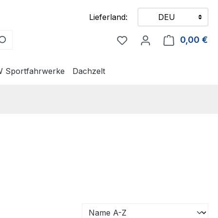
Lieferland:
DEU
Du hast 0 Produkte auf
0,00 €
Wa
 Sportfahrwerke
Dachzelt