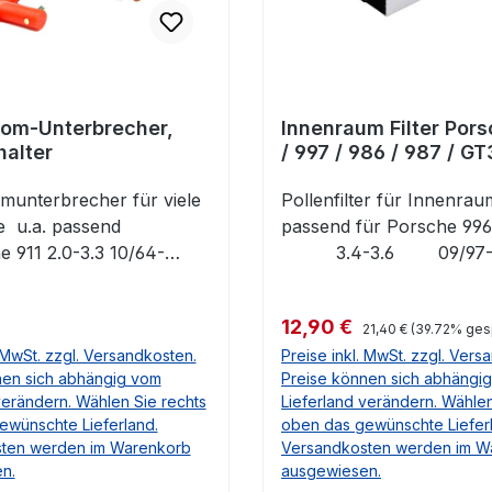
rsche TaycanPorsche
718 Boxster SpyderOE.-
er SpyderOE.-
Nr. 928803143
Nr. 92880314100, 928 803 141 00
rom-Unterbrecher,
Innenraum Filter Por
alter
/ 997 / 986 / 987 / GT
munterbrecher für viele
Pollenfilter für Innenra
 u.a. passend
passend für Pors
-3.3 10/64-
3.4-3.6 09/97
ransporter T1 1.2-1.5
08/05Porsche 99
/67VW Transporter T2
3.6 06/00-08/05P
Regulärer Preis:
 Preis:
Verkaufspreis:
12,90 €
8/67-07/79VW
997 3.6-
21,40 €
(39.72% ges
. MwSt. zzgl. Versandkosten.
Preise inkl. MwSt. zzgl. Vers
r T3 1.6-2.1 (incl. D)
07/04-Porsche 99
nen sich abhängig vom
Preise können sich abhängi
VW Type 3 1.5-1.6
3.6-3.8 03/06-Por
verändern. Wählen Sie rechts
Lieferland verändern. Wählen
73Porsche 356 /A/B/C
Boxster (986) 2.5
ewünschte Lieferland.
oben das gewünschte Liefer
50-12/65Porsche 912 1.6
09/96-12/04Porsche Box
ten werden im Warenkorb
Versandkosten werden im W
Porsche 964 3.3-3.6
(987) 2.7-3.4 
n.
ausgewiesen.
Porsche 993 3.6-3.8
Porsche Cayman (98