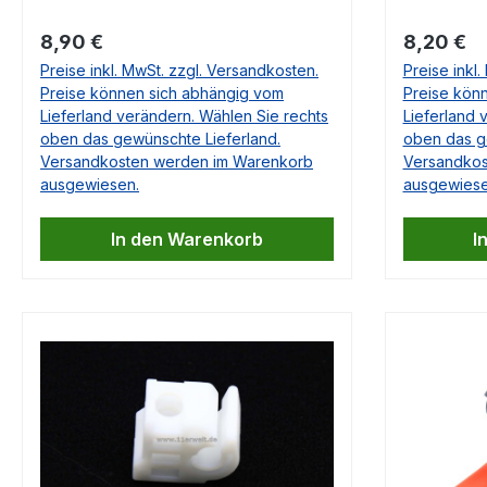
BoxsterPorsche 718
vielen Po
Regulärer Preis:
Regulärer
8,90 €
8,20 €
CaymanPorsche 911Porsche
Originalt
Preise inkl. MwSt. zzgl. Versandkosten.
Preise inkl
912Porsche 964Porsche
Abdeckung
Preise können sich abhängig vom
Preise kön
991Porsche 992Porsche
(Bügel) s
Lieferland verändern. Wählen Sie rechts
Lieferland 
993Porsche 996Porsche
für Porsc
oben das gewünschte Lieferland.
oben das g
997Porsche 914Porsche 918
FPorsche
Versandkosten werden im Warenkorb
Versandkos
SpyderPorsche 924Porsche
930Porsc
ausgewiesen.
ausgewiese
928Porsche 944Porsche
991Porsc
959Porsche 968Porsche
993Porsc
In den Warenkorb
I
BoxsterPorsche Carrera
997Porsc
GTPorsche CayennePorsche
914Porsc
CaymanPorsche MacanPorsche
928Porsc
PanameraPorsche Taycan OE-Nr.
959Porsc
999 703 137 40 Falls Sie Fragen
BoxsterP
dazu haben, beantworten wir
CaymanP
Ihnen diese sehr gerne.
Panamera
SpyderPo
718 Boxst