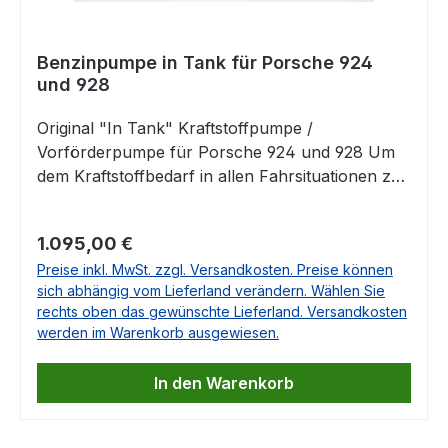
Benzinpumpe in Tank für Porsche 924
und 928
Original "In Tank" Kraftstoffpumpe /
Vorförderpumpe für Porsche 924 und 928 Um
dem Kraftstoffbedarf in allen Fahrsituationen zu
gewährleisten, baut Porsche in einigen Modellen
2 Benzinpumpen ein. Neben der externen
Regulärer Preis:
1.095,00 €
Kraftstoffpumpe wird diese zusätzliche In-Tank-
Preise inkl. MwSt. zzgl. Versandkosten. Preise können
Pumpe benötigt. Porsche
sich abhängig vom Lieferland verändern. Wählen Sie
Teilenummer 928.608.013.01 Diese
rechts oben das gewünschte Lieferland. Versandkosten
Kraftstoffpumpe passt in folgende
werden im Warenkorb ausgewiesen.
Fahrzeuge:Porsche 924 2,0L 1979 -
1982Porsche 924 Turbo 2,0L 1980
In den Warenkorb
-1982Porsche 924 Carrera GT 1981Porsche 928
GTS 5,4L 1993 - 1995Porsche 928 GT 5,0L 1985
- 1991Porsche 928 S 4,7L 1983 - 1984Porsche