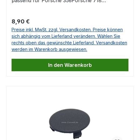
passend für Porsche 356Porsche 718
BoxsterPorsche 718 CaymanPorsche
911Porsche 912Porsche 964Porsche 991Porsche
Regulärer Preis:
8,90 €
992Porsche 993Porsche 996Porsche
Preise inkl. MwSt. zzgl. Versandkosten. Preise können
997Porsche 914Porsche 918 SpyderPorsche
sich abhängig vom Lieferland verändern. Wählen Sie
924Porsche 928Porsche 944Porsche
rechts oben das gewünschte Lieferland. Versandkosten
959Porsche 968Porsche BoxsterPorsche
werden im Warenkorb ausgewiesen.
Carrera GTPorsche CayennePorsche
CaymanPorsche MacanPorsche
In den Warenkorb
PanameraPorsche Taycan OE-Nr. 999 703 137
40 Falls Sie Fragen dazu haben, beantworten
wir Ihnen diese sehr gerne.