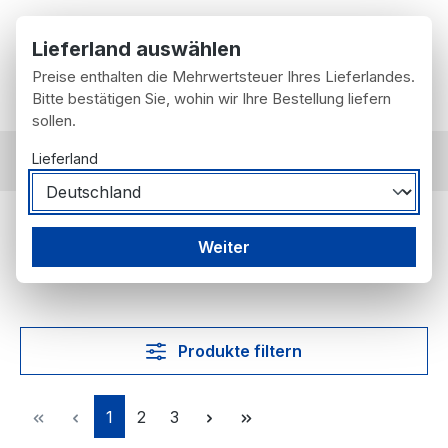
Zum Hauptinhalt springen
Lieferland auswählen
Preise enthalten die Mehrwertsteuer Ihres Lieferlandes.
Du hast 0 Prod
Wa
Bitte bestätigen Sie, wohin wir Ihre Bestellung liefern
sollen.
Lieferland
nach Fahrzeug
Porsche
928
928
Weiter
Produkte filtern
Seite
Seite
Seite
1
2
3