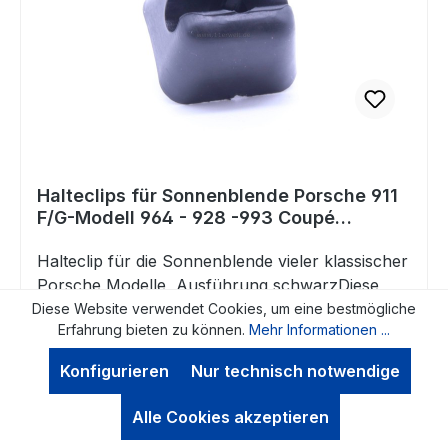
Halteclips für Sonnenblende Porsche 911
F/G-Modell 964 - 928 -993 Coupé
schwarz
Halteclip für die Sonnenblende vieler klassischer
Porsche Modelle Ausführung schwarzDiese
Clips nehmen die Sonnenblende auf und
Diese Website verwendet Cookies, um eine bestmögliche
Erfahrung bieten zu können.
Mehr Informationen ...
brechen nach vielen Jahren sehr häufig.Wir
bieten Ihnen diese Clips nun als Ersatz hier im
Konfigurieren
Nur technisch notwendige
Regulärer Preis:
12,00 €
Shop Passend für Porsche 911 F-
Preise inkl. MwSt. zzgl. Versandkosten. Preise können
ModellPorsche 911 G-ModellPorsche
Alle Cookies akzeptieren
sich abhängig vom Lieferland verändern. Wählen Sie
928Porsche 964Porsche 993ACHTUNG: Dieser
rechts oben das gewünschte Lieferland. Versandkosten