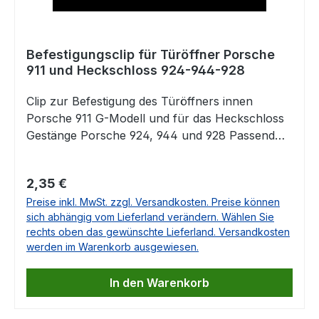
Befestigungsclip für Türöffner Porsche
911 und Heckschloss 924-944-928
Clip zur Befestigung des Türöffners innen
Porsche 911 G-Modell und für das Heckschloss
Gestänge Porsche 924, 944 und 928 Passend
für folgende Modelle: Türöffner: Porsche 911 G
Porsche 964Porsche 993Heckschloss: Porsche
Regulärer Preis:
2,35 €
924 Porsche 944Porsche 928 Ersetzt Porsche
Preise inkl. MwSt. zzgl. Versandkosten. Preise können
Originalteil: 993 531 563 00, 99353156300,
sich abhängig vom Lieferland verändern. Wählen Sie
993.531.563.00
rechts oben das gewünschte Lieferland. Versandkosten
werden im Warenkorb ausgewiesen.
In den Warenkorb