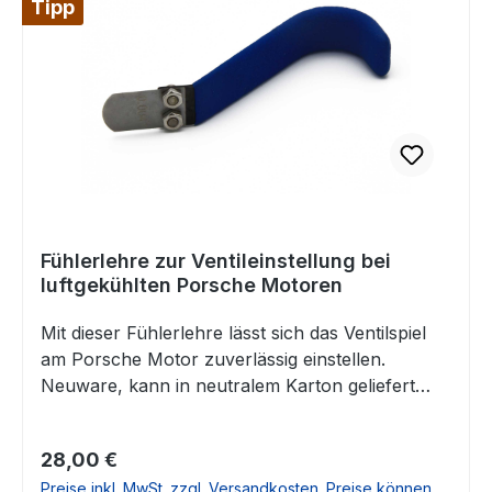
Tipp
und können direkt eingesetzt werden. Diese
Felgen passen u.a. für folgende Fahrzeuge:
Porsche 944 1987-Porsche 944S Porsche
944S2Porsche968Porsche 928Porsche
964Porsche 993Porsche 996Porsche Boxster
986 Hinterachse Falls Sie Fragen dazu haben,
beantworten wir Ihnen diese sehr gerne.
Fühlerlehre zur Ventileinstellung bei
luftgekühlten Porsche Motoren
Mit dieser Fühlerlehre lässt sich das Ventilspiel
am Porsche Motor zuverlässig einstellen.
Neuware, kann in neutralem Karton geliefert
werden.
Regulärer Preis:
28,00 €
Preise inkl. MwSt. zzgl. Versandkosten. Preise können