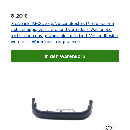
Porsche Modellen.Porsche OriginalteilOhne
Abdeckung:Mit Abdeckung (Bitte unteres Teil
Regulärer Preis:
8,20 €
(Bügel) separat bestellen!)Passend für Porsche
Preise inkl. MwSt. zzgl. Versandkosten. Preise können
356Porsche 911 FPorsche 911 GPorsche
sich abhängig vom Lieferland verändern. Wählen Sie
930Porsche 964Porsche 991Porsche
rechts oben das gewünschte Lieferland. Versandkosten
992Porsche 993Porsche 996Porsche
werden im Warenkorb ausgewiesen.
997Porsche 912Porsche 914Porsche
924Porsche 928Porsche 944Porsche
In den Warenkorb
959Porsche 968Porsche BoxsterPorsche
CayennePorsche CaymanPorsche
PanameraPorsche 918 SpyderPorsche
MacanPorsche 718 BoxsterPorsche 718
CaymanPorsche TaycanPorsche 718 Boxster
SpyderOE.-Nr. 92880314100, 928 803 141 00