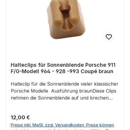
Halteclips für Sonnenblende Porsche 911
F/G-Modell 964 - 928 -993 Coupé braun
Halteclip für die Sonnenblende vieler klassischer
Porsche Modelle Ausführung braunDiese Clips
nehmen die Sonnenblende auf und brechen
nach vielen Jahren sehr häufig.Wir bieten Ihnen
diese Clips nun als Ersatz hier im Shop Passend
Regulärer Preis:
12,00 €
für Porsche 911 F-ModellPorsche 911 G-
Preise inkl. MwSt. zzgl. Versandkosten. Preise können
ModellPorsche 928Porsche 964Porsche