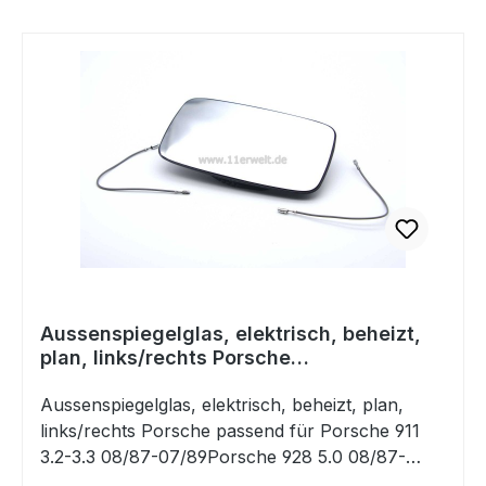
SpyderPorsche MacanPorsche 718
BoxsterPorsche 718 CaymanPorsche
TaycanPorsche 718 Boxster SpyderOE.-
Nr. 92880314300, 928 803 143 00
Aussenspiegelglas, elektrisch, beheizt,
plan, links/rechts Porsche
911,928,944,964
Aussenspiegelglas, elektrisch, beheizt, plan,
links/rechts Porsche passend für Porsche 911
3.2-3.3 08/87-07/89Porsche 928 5.0 08/87-
07/90Porsche 944 2.5-3.0 08/84-07/90Porsche