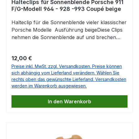
Halteclips für Sonnenblende Porsche 911
F/G-Modell 964 - 928 -993 Coupé beige
Halteclip für die Sonnenblende vieler klassischer
Porsche Modelle Ausführung beigeDiese Clips
nehmen die Sonnenblende auf und brechen
nach vielen Jahren sehr häufig.Wir bieten Ihnen
diese Clips nun als Ersatz hier im Shop Passend
Regulärer Preis:
12,00 €
für Porsche 911 F-ModellPorsche 911 G-
Preise inkl. MwSt. zzgl. Versandkosten. Preise können
ModellPorsche 928Porsche 964Porsche
sich abhängig vom Lieferland verändern. Wählen Sie
993ACHTUNG: Dieser Clip passt nur in die
rechts oben das gewünschte Lieferland. Versandkosten
Coupés! 1 Set = 2 Stück Vergleichbar mit
werden im Warenkorb ausgewiesen.
Artikel 91173133100911 731 331 00911.731.331.00
In den Warenkorb