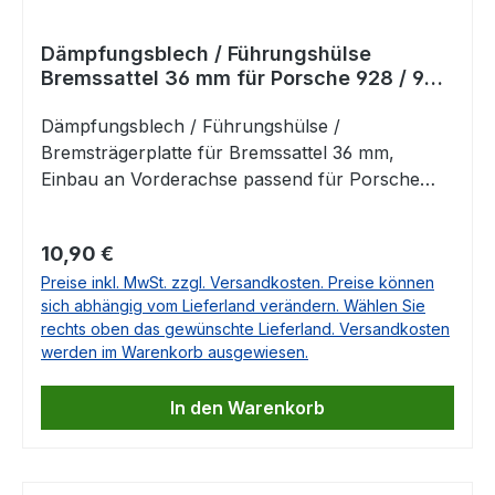
Dämpfungsblech / Führungshülse
Bremssattel 36 mm für Porsche 928 / 944
/ 964 / 993
Dämpfungsblech / Führungshülse /
Bremsträgerplatte für Bremssattel 36 mm,
Einbau an Vorderachse passend für Porsche
928 5.0-5.4 08/86-11/95Porsche 944
S2 3.0 12/88-07/91Porsche 964
Regulärer Preis:
10,90 €
3.3-3.6 12/88-06/94Porsche 993 3.6-
Preise inkl. MwSt. zzgl. Versandkosten. Preise können
3.8 10/93-09/97 OE-Nr. 96435109601 Falls
sich abhängig vom Lieferland verändern. Wählen Sie
Sie Fragen dazu haben, beantworten wir Ihnen
rechts oben das gewünschte Lieferland. Versandkosten
diese sehr gerne.
werden im Warenkorb ausgewiesen.
In den Warenkorb