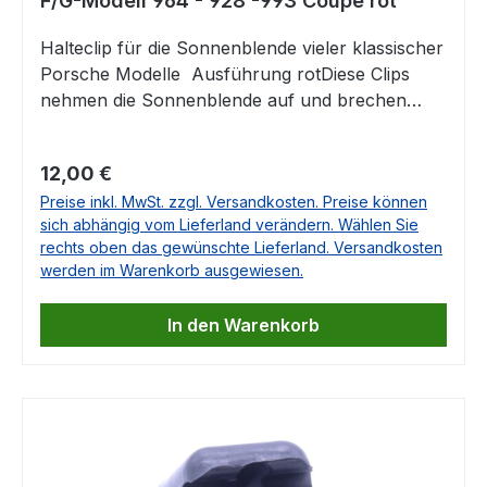
F/G-Modell 964 - 928 -993 Coupé rot
Halteclip für die Sonnenblende vieler klassischer
Porsche Modelle Ausführung rotDiese Clips
nehmen die Sonnenblende auf und brechen
nach vielen Jahren sehr häufig.Wir bieten Ihnen
diese Clips nun als Ersatz hier im Shop Passend
Regulärer Preis:
12,00 €
für Porsche 911 F-ModellPorsche 911 G-
Preise inkl. MwSt. zzgl. Versandkosten. Preise können
ModellPorsche 928Porsche 964Porsche
sich abhängig vom Lieferland verändern. Wählen Sie
993ACHTUNG: Dieser Clip passt nur in die
rechts oben das gewünschte Lieferland. Versandkosten
Coupés! 1 Set = 2 Stück Vergleichbar mit
werden im Warenkorb ausgewiesen.
Artikel 91173133100911 731 331 00911.731.331.00
In den Warenkorb