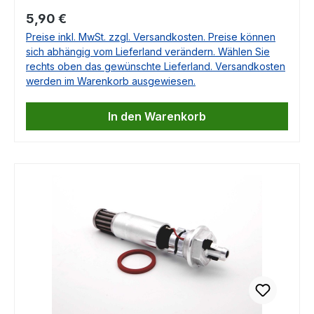
991Porsche 992Porsche 993Porsche
Regulärer Preis:
5,90 €
996Porsche 997Porsche 912Porsche
Preise inkl. MwSt. zzgl. Versandkosten. Preise können
914Porsche 924Porsche 928Porsche
sich abhängig vom Lieferland verändern. Wählen Sie
944Porsche 968Porsche Boxster 981Porsche
rechts oben das gewünschte Lieferland. Versandkosten
Boxster 986Porsche Boxster 987Porsche
werden im Warenkorb ausgewiesen.
CayennePorsche CaymanPorsche
PanameraPorsche 918 SpyderPorsche
In den Warenkorb
MacanPorsche Taycan OE Nr. 99916607101, 999
166 071 01 Falls Sie Fragen dazu haben,
beantworten wir Ihnen diese sehr gerne.