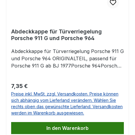
Abdeckkappe für Türverriegelung
Porsche 911 G und Porsche 964
Abdeckkappe für Türverriegelung Porsche 911 G
und Porsche 964 ORIGINALTEIL, passend für
Porsche 911 G ab BJ 1977Porsche 964Porsche
993 Porsche 928OE-Nr. 91153170300,
911.531.703.00, 911 531 703 00 Falls Sie Fragen
Regulärer Preis:
7,35 €
dazu haben, beantworten wir Ihnen diese sehr
Preise inkl. MwSt. zzgl. Versandkosten. Preise können
gerne.
sich abhängig vom Lieferland verändern. Wählen Sie
rechts oben das gewünschte Lieferland. Versandkosten
werden im Warenkorb ausgewiesen.
In den Warenkorb