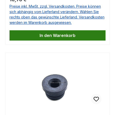
3.6-3.8 10/93-09/97 OE-Nr. 96535109600
Preise inkl. MwSt. zzgl. Versandkosten. Preise können
Falls Sie Fragen dazu haben, beantworten wir
sich abhängig vom Lieferland verändern. Wählen Sie
Ihnen diese sehr gerne.
rechts oben das gewünschte Lieferland. Versandkosten
werden im Warenkorb ausgewiesen.
In den Warenkorb