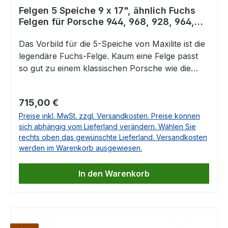
Felgen 5 Speiche 9 x 17", ähnlich Fuchs
Felgen für Porsche 944, 968, 928, 964,
993, 996, 986
Das Vorbild für die 5-Speiche von Maxilite ist die
legendäre Fuchs-Felge. Kaum eine Felge passt
so gut zu einem klassischen Porsche wie die
legendäre Fuchs Felge.Das schweizer
Unternehmen Maxilite hat sich das zum Anlass
Regulärer Preis:
715,00 €
genommen und eine ähnliche Felge entwickelt,
Preise inkl. MwSt. zzgl. Versandkosten. Preise können
die sowohl optisch, als auch qualitativ nahe ans
sich abhängig vom Lieferland verändern. Wählen Sie
Original kommt.Preis und Qualität stimmen
rechts oben das gewünschte Lieferland. Versandkosten
perfekt überein und bilden eine wirklich
werden im Warenkorb ausgewiesen.
attraktive Alternative zum Original. Enthalten ist
jeweils das entsprechende Gutachten. Die
In den Warenkorb
Lieferung erfolgt OHNE Nabendeckel und ohne
Radschrauben Technische Daten: Design: 5
Speiche Anodized Look Größe: 9 x 17", ET 47
mm Mittenloch 71,6 mmLochkreis: 5x130 Die
originalen Mittenkappen und Schrauben passen