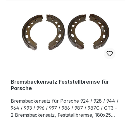
928 4,5L 1979 Lieferumfang:Kraftstoffpumpe inkl.
Dichtung
Bremsbackensatz Feststellbremse für
Porsche
Bremsbackensatz für Porsche 924 / 928 / 944 /
964 / 993 / 996 / 997 / 986 / 987 / 987C / GT3 -
2 Bremsbackensatz, Feststellbremse, 180x25
mm passend für Porsche 924 2.0-2.5 11/78-
07/88Porsche 928 4.7-5.4 09/79-11/95Porsche