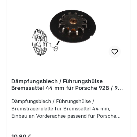
Dämpfungsblech / Führungshülse
Bremssattel 44 mm für Porsche 928 / 944
/ 964 / 993
Dämpfungsblech / Führungshülse /
Bremsträgerplatte für Bremssattel 44 mm,
Einbau an Vorderachse passend für Porsche
928 5.0-5.4 08/89-11/95Porsche 964
3.3-3.6 12/88-06/94Porsche 993
Regulärer Preis:
10,90 €