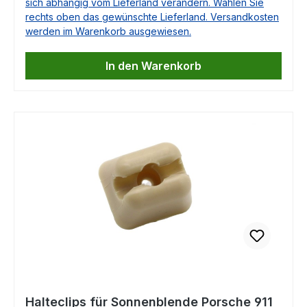
sich abhängig vom Lieferland verändern. Wählen Sie
993ACHTUNG: Dieser Clip passt nur in die
rechts oben das gewünschte Lieferland. Versandkosten
Coupés! 1 Set = 2 Stück Vergleichbar mit
werden im Warenkorb ausgewiesen.
Artikel 91173133100911 731 331 00911.731.331.00
In den Warenkorb
Halteclips für Sonnenblende Porsche 911