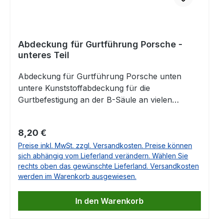
Abdeckung für Gurtführung Porsche -
unteres Teil
Abdeckung für Gurtführung Porsche unten
untere Kunststoffabdeckung für die
Gurtbefestigung an der B-Säule an vielen
Porsche Modellen.Ohne Abdeckung:Mit
Abdeckung (Bitte oberes Teil separat
Regulärer Preis:
8,20 €
bestellen!)Passend für Porsche 356Porsche 911
Preise inkl. MwSt. zzgl. Versandkosten. Preise können
FPorsche 911 GPorsche 930Porsche
sich abhängig vom Lieferland verändern. Wählen Sie
964Porsche 991Porsche 992Porsche
rechts oben das gewünschte Lieferland. Versandkosten
993Porsche 996Porsche 997Porsche
werden im Warenkorb ausgewiesen.
912Porsche 914Porsche 924Porsche
928Porsche 944Porsche 959Porsche
In den Warenkorb
968Porsche BoxsterPorsche CayennePorsche
CaymanPorsche PanameraPorsche 918