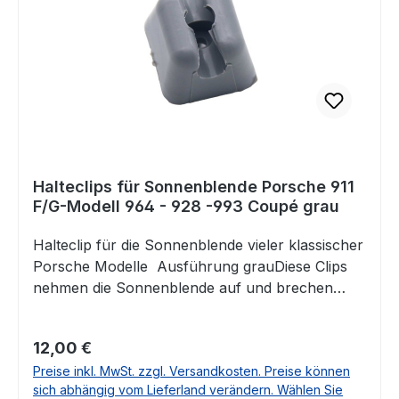
Halteclips für Sonnenblende Porsche 911
F/G-Modell 964 - 928 -993 Coupé grau
Halteclip für die Sonnenblende vieler klassischer
Porsche Modelle Ausführung grauDiese Clips
nehmen die Sonnenblende auf und brechen
nach vielen Jahren sehr häufig.Wir bieten Ihnen
diese Clips nun als Ersatz hier im Shop Passend
Regulärer Preis:
12,00 €
für Porsche 911 F-ModellPorsche 911 G-
Preise inkl. MwSt. zzgl. Versandkosten. Preise können
ModellPorsche 928Porsche 964Porsche
sich abhängig vom Lieferland verändern. Wählen Sie
993ACHTUNG: Dieser Clip passt nur in die