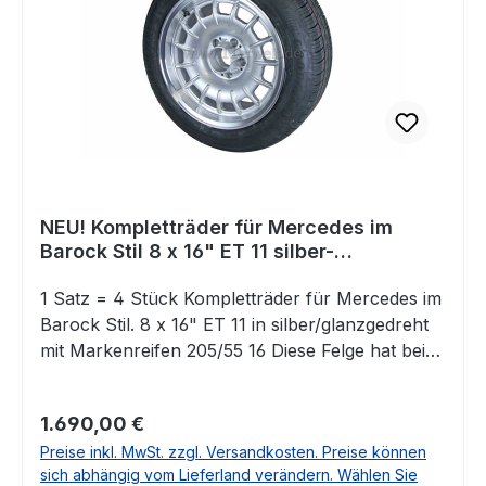
TYP 112Mercedes TYP 113Mercedes TYP
114Mercedes TYP 115Mercedes TYP
116Mercedes TYP 123Mercedes TYP 126 Falls
Sie Fragen dazu haben, beantworten wir Ihnen
diese sehr gerne. Dieses Angebot beinhaltet
NUR DIE FELGE. Die abgebildeten Kompletträder
sind ebenfalls bei uns erhältlich!
NEU! Kompletträder für Mercedes im
Barock Stil 8 x 16" ET 11 silber-
glanzgedreht
1 Satz = 4 Stück Kompletträder für Mercedes im
Barock Stil. 8 x 16" ET 11 in silber/glanzgedreht
mit Markenreifen 205/55 16 Diese Felge hat bei
Kennern durchaus schon Kult-Charakter. Sie
passt auf eine Vielzahl von Mercedes Klassikern
Regulärer Preis:
1.690,00 €
und aus unserer Sicht natürlich ganz besonders
Preise inkl. MwSt. zzgl. Versandkosten. Preise können
zum R107. Diese bieten wir hier auch als
sich abhängig vom Lieferland verändern. Wählen Sie
Kompletträder an. Die Räder sind fertig montiert