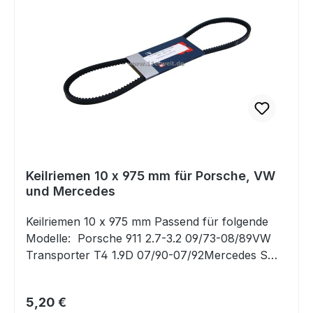
Keilriemen 10 x 975 mm für Porsche, VW
und Mercedes
Keilriemen 10 x 975 mm Passend für folgende
Modelle: Porsche 911 2.7-3.2 09/73-08/89VW
Transporter T4 1.9D 07/90-07/92Mercedes S
(W108/109) 2.8 03/71-08/72Mercedes S (W116)
2.8 08/72-07/80Mercedes 123 (W123) 2.8-3.0
Regulärer Preis:
5,20 €
(incl. D) 02/76-11/85 Ersetzt Originalteil: