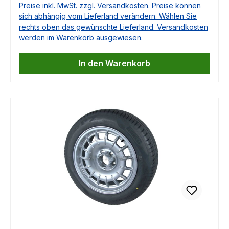
Preise inkl. MwSt. zzgl. Versandkosten. Preise können
9001920050, 90019200550, 0029975892,
sich abhängig vom Lieferland verändern. Wählen Sie
0069973092, 035145271G, A0069973092,
rechts oben das gewünschte Lieferland. Versandkosten
A0079971892, 0029973592, 0029975592,
werden im Warenkorb ausgewiesen.
0039973592, 0079971892, 028903137E,
7753009509
In den Warenkorb