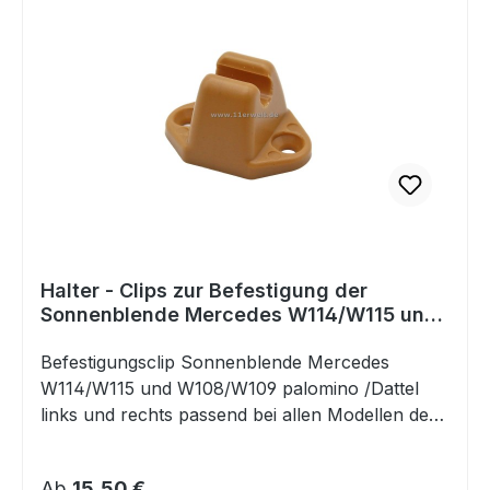
Halter - Clips zur Befestigung der
Sonnenblende Mercedes W114/W115 und
W108/W109 palomino / Dattel
Befestigungsclip Sonnenblende Mercedes
W114/W115 und W108/W109 palomino /Dattel
links und rechts passend bei allen Modellen der
Baureihen Strich 8, /8 und
W108/W109Vergleichsnummer: 1108110941 /
Regulärer Preis:
Ab
15,50 €