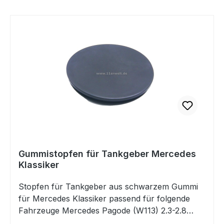
Technische Daten: Größe: 7 x 16", ET 23 mm
Mittenloch 66,6 mmLochkreis: 5x112 Die
originalen Mittenkappen passen und können
direkt eingesetzt werden. Diese Felgen passen
u.a. für folgende Fahrzeuge: Mercedes TYP 107
(außer 560SL)Mercedes TYP 108Mercedes TYP
109Mercedes TYP110Mercedes TYP111Mercedes
TYP 112Mercedes TYP 113Mercedes TYP
114Mercedes TYP 115Mercedes TYP
116Mercedes TYP 123Mercedes TYP
124Mercedes TYP 126 Falls Sie Fragen dazu
haben, beantworten wir Ihnen diese sehr gerne.
Gummistopfen für Tankgeber Mercedes
Klassiker
Stopfen für Tankgeber aus schwarzem Gummi
für Mercedes Klassiker passend für folgende
Fahrzeuge Mercedes Pagode (W113) 2.3-2.8
01/63-03/71Mercedes S (W108/109) 2.5-6.3