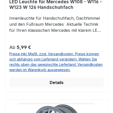
LED Leuchte für Mercedes W108 - W116 -
W123 W 126 Handschuhfach
Innenleuchte für Handschuhfach, Dachhimmel
und den Fußraum Mercedes Aktuelle Technik
für Ihren klassischen Mercedes mit klarem LED
Licht. Tauschen Sie diese Lampe einfach gegen
das Original: Ohne Schrauben oder Löten. Die
Regulärer Preis:
Ab
5,99 €
Steckverbinder passen eins zu eins und können
Preise inkl. MwSt. zzgl. Versandkosten. Preise können
direkt umgesetzt werden. Ersetzt Original Teil
sich abhängig vom Lieferland verändern. Wählen Sie
Nr. 1268201301 Bitte wählen Sie die passende
rechts oben das gewünschte Lieferland. Versandkosten
Stückzahl im Auswahlfeld. Diese Leuchte passt
werden im Warenkorb ausgewiesen.
ins Handschuhfach der Mercedes
ModelleMercedes W107Mercedes
Details
W108Mercedes W109Mercedes W114Mercedes
W115Mercedes W116Mercedes W123Mercedes
W126Mercedes W201Mercedes W202Mercedes
W210 Für die Modelle W107 SL und SLC passt
die Leuchte ebenfalls als Fußraumbeleuchtung