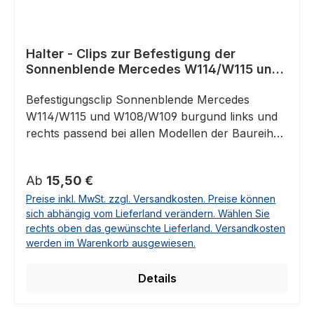
Halter - Clips zur Befestigung der
Sonnenblende Mercedes W114/W115 und
W108/W109 burgund
Befestigungsclip Sonnenblende Mercedes
W114/W115 und W108/W109 burgund links und
rechts passend bei allen Modellen der Baureihen
Strich 8, /8 und W108/W109Vergleichsnummer:
1108110941 / A1108110941
Regulärer Preis:
Ab
15,50 €
Preise inkl. MwSt. zzgl. Versandkosten. Preise können
sich abhängig vom Lieferland verändern. Wählen Sie
rechts oben das gewünschte Lieferland. Versandkosten
werden im Warenkorb ausgewiesen.
Details