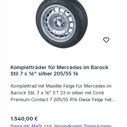
originalen Mittenkappen passen und können
direkt eingesetzt werden. Diese Felgen passen
u.a. für folgende Fahrzeuge: Mercedes TYP 107
(außer 560SL)Mercedes TYP 108Mercedes TYP
109Mercedes TYP110Mercedes TYP111Mercedes
TYP 112Mercedes TYP 113Mercedes TYP
114Mercedes TYP 115Mercedes TYP
116Mercedes TYP 123Mercedes TYP 126 Falls
Sie Fragen dazu haben, beantworten wir Ihnen
Kompletträder für Mercedes im Barock
diese sehr gerne.
Stil 7 x 16" silber 205/55 16
Komplettrad mit Maxilite Felge für Mercedes im
Barock Stil. 7 x 16" ET 23 in silber mit Conti
Premium Contact 7 205/55 R16 Diese Felge hat
bei Kennern durchaus schon Kult-Charakter. Sie
passt auf eine Vielzahl von Mercedes Klassikern
Regulärer Preis:
1.540,00 €
und aus unserer Sicht natürlich ganz besonders
Preise inkl. MwSt. zzgl. Versandkosten. Preise können
zum R107.Auf den Bildern ist das Komplettrad