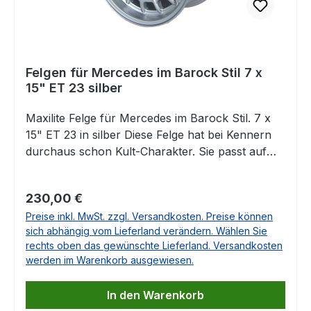
Felgen für Mercedes im Barock Stil 7 x
15" ET 23 silber
Maxilite Felge für Mercedes im Barock Stil. 7 x
15" ET 23 in silber Diese Felge hat bei Kennern
durchaus schon Kult-Charakter. Sie passt auf
eine Vielzahl von Mercedes Klassikern und aus
unserer Sicht natürlich ganz besonders zum
Regulärer Preis:
230,00 €
R107. Enthalten ist jeweils das entsprechende
Preise inkl. MwSt. zzgl. Versandkosten. Preise können
Gutachten. Die Lieferung erfolgt OHNE
sich abhängig vom Lieferland verändern. Wählen Sie
Nabendeckel und ohne Radschrauben Die
rechts oben das gewünschte Lieferland. Versandkosten
passenden Nabendeckel finden Sie unten auf
werden im Warenkorb ausgewiesen.
dieser Seite als Zubehör. Auch eine Lieferung als
Komplettrad ist möglich! Bitte teilen Sie uns mit,
In den Warenkorb
um welches Fahrzeug es sich handelt und wir