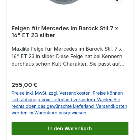
116Mercedes TYP 123Mercedes TYP 126
ABBILDUNG ÄHNLICH! (gezeigt wird die Felge in
ET23) Falls Sie Fragen dazu haben, beantworten
Felgen für Mercedes im Barock Stil 7 x
wir Ihnen diese sehr gerne.
16" ET 23 silber
Maxilite Felge für Mercedes im Barock Stil. 7 x
16" ET 23 in silber Diese Felge hat bei Kennern
durchaus schon Kult-Charakter. Sie passt auf
eine Vielzahl von Mercedes Klassikern und aus
unserer Sicht natürlich ganz besonders zum
Regulärer Preis:
255,00 €
R107. Enthalten ist jeweils das entsprechende
Preise inkl. MwSt. zzgl. Versandkosten. Preise können
Gutachten. Die Lieferung erfolgt OHNE
sich abhängig vom Lieferland verändern. Wählen Sie
Nabendeckel und ohne Radschrauben Die
rechts oben das gewünschte Lieferland. Versandkosten
passenden Nabendeckel finden Sie unten auf
werden im Warenkorb ausgewiesen.
dieser Seite als Zubehör. Auch eine Lieferung als
Komplettrad ist möglich! Bitte teilen Sie uns mit,
In den Warenkorb
um welches Fahrzeug es sich handelt und wir
erstellen kurzfristig ein unverbindliches Angebot!