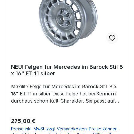
und die Innenbeleuchtung (siehe Bilder), für den
W201 als Innenbeleuchtung.
NEU! Felgen für Mercedes im Barock Stil 8
x 16" ET 11 silber
Maxilite Felge für Mercedes im Barock Stil. 8 x
16" ET 11 in silber Diese Felge hat bei Kennern
durchaus schon Kult-Charakter. Sie passt auf
eine Vielzahl von Mercedes Klassikern und aus
unserer Sicht natürlich ganz besonders zum
Regulärer Preis:
275,00 €
R107. Enthalten ist jeweils das entsprechende
Preise inkl. MwSt. zzgl. Versandkosten. Preise können
Gutachten. Die Lieferung erfolgt OHNE