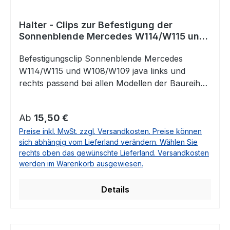
Halter - Clips zur Befestigung der
Sonnenblende Mercedes W114/W115 und
W108/W109 Java
Befestigungsclip Sonnenblende Mercedes
W114/W115 und W108/W109 java links und
rechts passend bei allen Modellen der Baureihen
Strich 8, /8 und W108/W109Vergleichsnummer:
1108110941 / A1108110941
Regulärer Preis:
Ab
15,50 €
Preise inkl. MwSt. zzgl. Versandkosten. Preise können
sich abhängig vom Lieferland verändern. Wählen Sie
rechts oben das gewünschte Lieferland. Versandkosten
werden im Warenkorb ausgewiesen.
Details