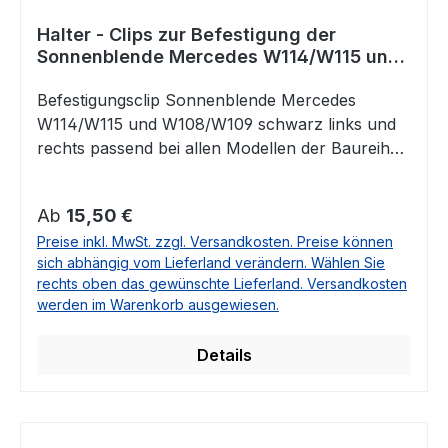
Halter - Clips zur Befestigung der
Sonnenblende Mercedes W114/W115 und
W108/W109 schwarz
Befestigungsclip Sonnenblende Mercedes
W114/W115 und W108/W109 schwarz links und
rechts passend bei allen Modellen der Baureihen
Strich 8, /8 und W108/W109Vergleichsnummer:
1108110941 / A1108110941
Regulärer Preis:
Ab
15,50 €
Preise inkl. MwSt. zzgl. Versandkosten. Preise können
sich abhängig vom Lieferland verändern. Wählen Sie
rechts oben das gewünschte Lieferland. Versandkosten
werden im Warenkorb ausgewiesen.
Details