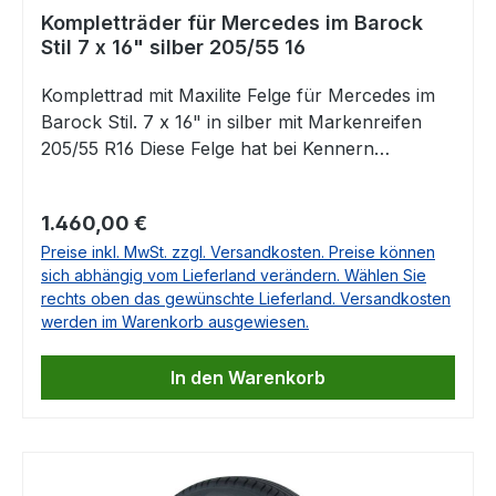
Kompletträder für Mercedes im Barock
Stil 7 x 16" silber 205/55 16
Komplettrad mit Maxilite Felge für Mercedes im
Barock Stil. 7 x 16" in silber mit Markenreifen
205/55 R16 Diese Felge hat bei Kennern
durchaus schon Kult-Charakter. Sie passt auf
eine Vielzahl von Mercedes Klassikern und aus
Regulärer Preis:
1.460,00 €
unserer Sicht natürlich ganz besonders zum
Preise inkl. MwSt. zzgl. Versandkosten. Preise können
R107.Auf den Bildern ist das Komplettrad auf
sich abhängig vom Lieferland verändern. Wählen Sie
einen R107 SL380 montiert. Die Räder sind
rechts oben das gewünschte Lieferland. Versandkosten
komplett montiert und montagefertig gewuchtet.
werden im Warenkorb ausgewiesen.
Es werden immer Markenreifen montiert, je nach
Verfügbarkeit können die Hersteller variieren.
In den Warenkorb
Enthalten ist jeweils das entsprechende
Gutachten. Die Lieferung erfolgt OHNE
Nabendeckel und ohne Radschrauben.
Technische Daten: Größe: 7 x 16", ET 23 mm
Mittenloch 66,6 mmLochkreis: 5x112 Die