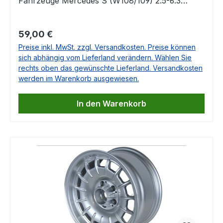
Fahrzeuge Mercedes S (W108/109) 2.5-6.3
01/66-08/72Mercedes Heckflosse (W111) 2.2-3.5
08/59-01/68Mercedes /8 (W114) 2.3-2.8 01/68-
Regulärer Preis:
59,00 €
11/76Mercedes S (W116) 2.8-6.8 08/72-07/80 OE
Preise inkl. MwSt. zzgl. Versandkosten. Preise können
Nr. 0010917101 Falls Sie Fragen dazu haben,
sich abhängig vom Lieferland verändern. Wählen Sie
beantworten wir Ihnen diese sehr gerne.
rechts oben das gewünschte Lieferland. Versandkosten
werden im Warenkorb ausgewiesen.
In den Warenkorb