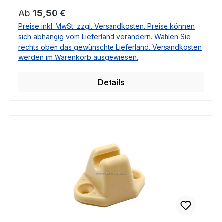
8, /8 und W108/W109Vergleichsnummer:
Regulärer Preis:
Ab
15,50 €
1108110941 / A1108110941
Preise inkl. MwSt. zzgl. Versandkosten. Preise können
sich abhängig vom Lieferland verändern. Wählen Sie
rechts oben das gewünschte Lieferland. Versandkosten
werden im Warenkorb ausgewiesen.
Details