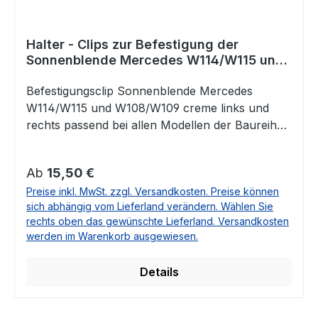
Halter - Clips zur Befestigung der
Sonnenblende Mercedes W114/W115 und
W108/W109 creme
Befestigungsclip Sonnenblende Mercedes
W114/W115 und W108/W109 creme links und
rechts passend bei allen Modellen der Baureihen
Strich 8, /8 und W108/W109Vergleichsnummer:
1108110941 / A1108110941
Regulärer Preis:
Ab
15,50 €
Preise inkl. MwSt. zzgl. Versandkosten. Preise können
sich abhängig vom Lieferland verändern. Wählen Sie
rechts oben das gewünschte Lieferland. Versandkosten
werden im Warenkorb ausgewiesen.
Details