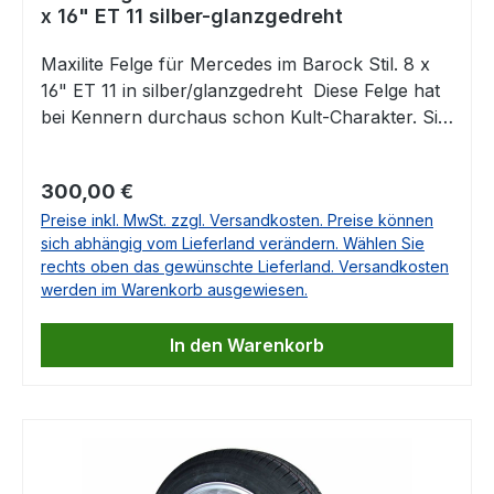
x 16" ET 11 silber-glanzgedreht
Maxilite Felge für Mercedes im Barock Stil. 8 x
16" ET 11 in silber/glanzgedreht Diese Felge hat
bei Kennern durchaus schon Kult-Charakter. Sie
passt auf eine Vielzahl von Mercedes Klassikern
und aus unserer Sicht natürlich ganz besonders
Regulärer Preis:
300,00 €
zum R107. Enthalten ist jeweils das
Preise inkl. MwSt. zzgl. Versandkosten. Preise können
entsprechende Gutachten. Die Lieferung erfolgt
sich abhängig vom Lieferland verändern. Wählen Sie
OHNE Nabendeckel und ohne Radschrauben
rechts oben das gewünschte Lieferland. Versandkosten
Die passenden Nabendeckel finden Sie unten
werden im Warenkorb ausgewiesen.
auf dieser Seite als Zubehör. Technische Daten:
Größe: 8 x 16", ET 11 mm Mittenloch 66,6
In den Warenkorb
mmLochkreis: 5x112 Die originalen Mittenkappen
passen und können direkt eingesetzt werden.
Diese Felgen passen u.a. für folgende
Fahrzeuge: Mercedes TYP 107 (außer
560SL)Mercedes TYP 108Mercedes TYP
109Mercedes TYP110Mercedes TYP111Mercedes