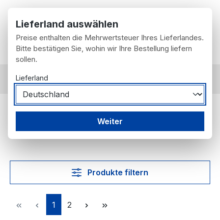
Zum Hauptinhalt springen
Lieferland auswählen
Preise enthalten die Mehrwertsteuer Ihres Lieferlandes.
Du hast 0 Prod
Wa
Bitte bestätigen Sie, wohin wir Ihre Bestellung liefern
sollen.
Lieferland
nach Fahrzeug
Mercedes-Benz
W108
W108
Weiter
Produkte filtern
Seite
Seite
1
2