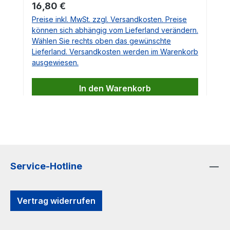
Scheinwerfern, Lichtmaschinen usw.
Regulärer Preis:
16,80 €
Vergleichsnummern: Bosch 037906240 Passt auch
Preise inkl. MwSt. zzgl. Versandkosten. Preise
auf unseren Artikel 100.194. Einspritzventil für
können sich abhängig vom Lieferland verändern.
Porsche 911, 924, 924S und 944 Stecker für
Einspritzventil / Einspritzdüse in OEM Qualität Für
Wählen Sie rechts oben das gewünschte
Fahrzeuge mit D-Jetronic und L-Jetronic
Lieferland. Versandkosten werden im Warenkorb
Hochwertige Qualität, passgenaue Verarbeitung
ausgewiesen.
In den Warenkorb
Service-Hotline
Vertrag widerrufen