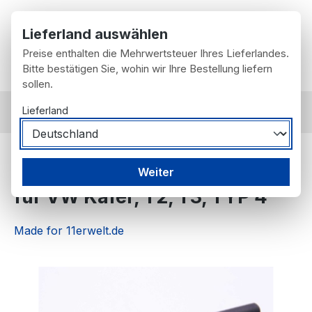
Zum Hauptinhalt springen
Lieferland auswählen
Preise enthalten die Mehrwertsteuer Ihres Lieferlandes.
Du hast 0 Prod
Wa
Bitte bestätigen Sie, wohin wir Ihre Bestellung liefern
sollen.
Lieferland
nach Artikel
Motorteile
Injektoren
1 Stück Injektor Einspritzventil
Weiter
für VW Käfer, T2, T3, TYP 4
Made for 11erwelt.de
Bildergalerie überspringen