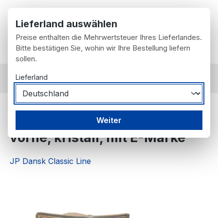
Zum Hauptinhalt springen
Lieferland auswählen
Preise enthalten die Mehrwertsteuer Ihres Lieferlandes.
Du hast 0 Prod
Wa
Bitte bestätigen Sie, wohin wir Ihre Bestellung liefern
sollen.
Lieferland
nach Fahrzeug
Porsche
993
Blinker für Porsche 993,
Weiter
vorne, kristall, mit E-Marke
JP Dansk Classic Line
Bildergalerie überspringen