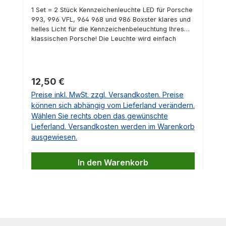
2 Stück
1 Set = 2 Stück Kennzeichenleuchte LED für Porsche
993, 996 VFL, 964 968 und 986 Boxster klares und
helles Licht für die Kennzeichenbeleuchtung Ihres
klassischen Porsche! Die Leuchte wird einfach
gegen die vorhandene ausgetauscht und passt Plug
& Play. Der Wechsel ist in wenigen Minuten erledigt
und gibt dem Fahrzeug ein vollkommen neues
Aussehen. AUSFÜHRUNG MIT E-Kennzeichen! OEM
Regulärer Preis:
12,50 €
Nr. 96463162000
Preise inkl. MwSt. zzgl. Versandkosten. Preise
können sich abhängig vom Lieferland verändern.
Wählen Sie rechts oben das gewünschte
Lieferland. Versandkosten werden im Warenkorb
ausgewiesen.
In den Warenkorb