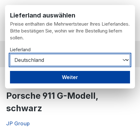
Zum Hauptinhalt springen
Lieferland auswählen
Preise enthalten die Mehrwertsteuer Ihres Lieferlandes.
Du hast 0 Prod
Wa
Bitte bestätigen Sie, wohin wir Ihre Bestellung liefern
sollen.
Lieferland
nach Fahrzeug
Porsche
911 F-Modell und G-Modell
Weiter
Deckel für Sicherungskasten
Porsche 911 G-Modell,
schwarz
JP Group