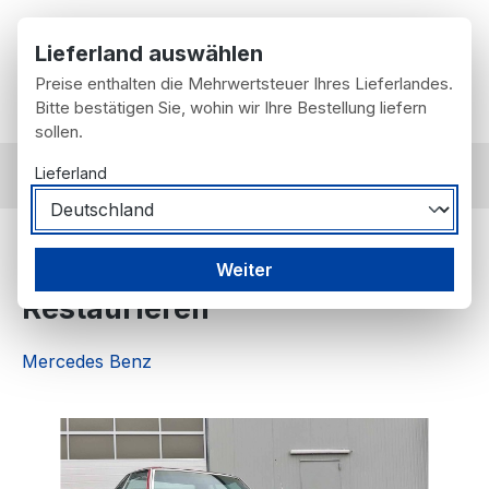
Zum Hauptinhalt springen
Lieferland auswählen
Preise enthalten die Mehrwertsteuer Ihres Lieferlandes.
Du hast 0 Prod
Wa
Bitte bestätigen Sie, wohin wir Ihre Bestellung liefern
sollen.
Lieferland
Fahrzeugangebot
Restaurationsobjekte
Mercedes R107 350SL zum
Weiter
Restaurieren
Mercedes Benz
Bildergalerie überspringen