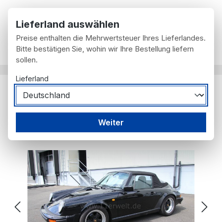
Zum Hauptinhalt springen
Lieferland auswählen
Preise enthalten die Mehrwertsteuer Ihres Lieferlandes.
Du hast 0 Prod
Wa
Bitte bestätigen Sie, wohin wir Ihre Bestellung liefern
sollen.
Lieferland
Porsche 911 Carrera Cabrio
Weiter
Porsche
Bildergalerie überspringen